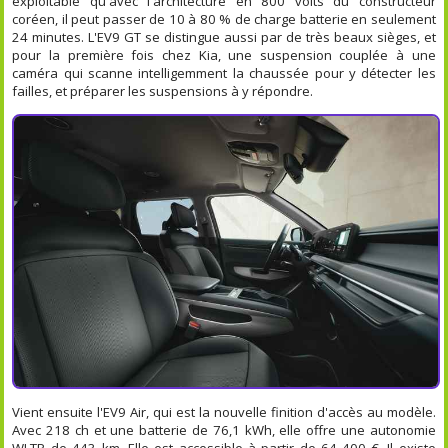
exploitable qu'avec l'architecture en 800 volts du constructeur
coréen, il peut passer de 10 à 80 % de charge batterie en seulement
24 minutes. L'EV9 GT se distingue aussi par de très beaux sièges, et
pour la première fois chez Kia, une suspension couplée à une
caméra qui scanne intelligemment la chaussée pour y détecter les
failles, et préparer les suspensions à y répondre.
Vient ensuite l'EV9 Air, qui est la nouvelle finition d'accès au modèle.
Avec 218 ch et une batterie de 76,1 kWh, elle offre une autonomie
WLTP de 443 km. Elle est accessible à partir de 64 400 €. Il existe