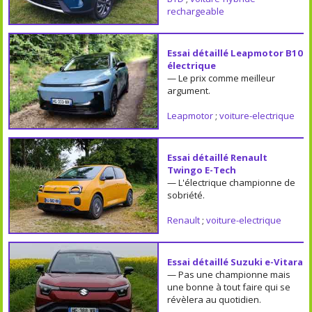
rechargeable
Essai détaillé Leapmotor B10
électrique
— Le prix comme meilleur
argument.
Leapmotor
;
voiture-electrique
Essai détaillé Renault
Twingo E-Tech
— L'électrique championne de
sobriété.
Renault
;
voiture-electrique
Essai détaillé Suzuki e-Vitara
— Pas une championne mais
une bonne à tout faire qui se
révèlera au quotidien.