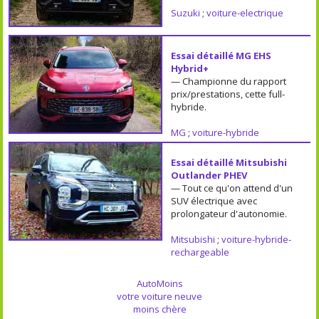
Suzuki
;
voiture-electrique
Essai détaillé MG EHS
Hybrid+
— Championne du rapport
prix/prestations, cette full-
hybride.
MG
;
voiture-hybride
Essai détaillé Mitsubishi
Outlander PHEV
— Tout ce qu'on attend d'un
SUV électrique avec
prolongateur d'autonomie.
Mitsubishi
;
voiture-hybride-
rechargeable
AutoMoins
votre voiture neuve
moins chère