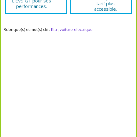
L'EV9 GT pour ses
tarif plus
performances.
accessible.
Rubrique(s) et mot(s)-clé :
Kia
;
voiture-electrique