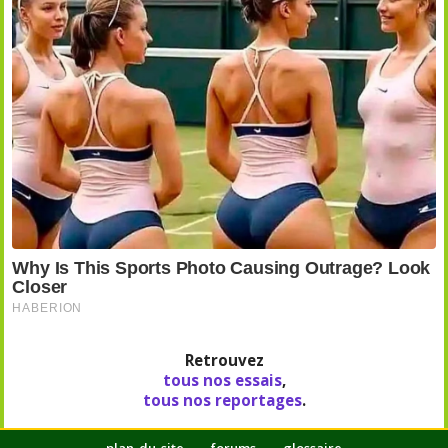
Retrouvez
tous nos essais
,
tous nos reportages
.
plan-du-site
forums
glossaire