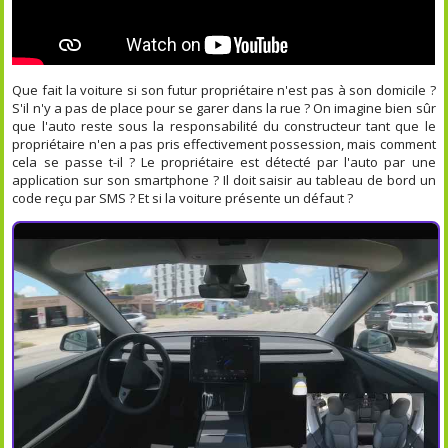
Que fait la voiture si son futur propriétaire n'est pas à son domicile ?
S'il n'y a pas de place pour se garer dans la rue ? On imagine bien sûr
que l'auto reste sous la responsabilité du constructeur tant que le
propriétaire n'en a pas pris effectivement possession, mais comment
cela se passe t-il ? Le propriétaire est détecté par l'auto par une
application sur son smartphone ? Il doit saisir au tableau de bord un
code reçu par SMS ? Et si la voiture présente un défaut ?