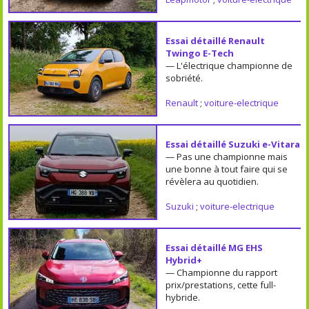
Essai détaillé Renault
Twingo E-Tech
— L'électrique championne de
sobriété.
Renault
;
voiture-electrique
Essai détaillé Suzuki e-Vitara
— Pas une championne mais
une bonne à tout faire qui se
révèlera au quotidien.
Suzuki
;
voiture-electrique
Essai détaillé MG EHS
Hybrid+
— Championne du rapport
prix/prestations, cette full-
hybride.