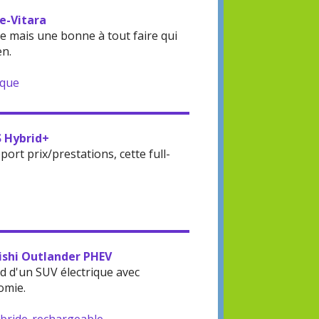
 e-Vitara
 mais une bonne à tout faire qui
en.
ique
S Hybrid+
rt prix/prestations, cette full-
bishi Outlander PHEV
d d'un SUV électrique avec
omie.