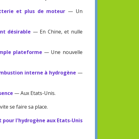
atterie et plus de moteur
— Un
nt désirable
— En Chine, et nulle
imple plateforme
— Une nouvelle
ombustion interne à hydrogène
—
ssence
— Aux Etats-Unis.
vite se faire sa place.
nt pour l'hydrogène aux Etats-Unis