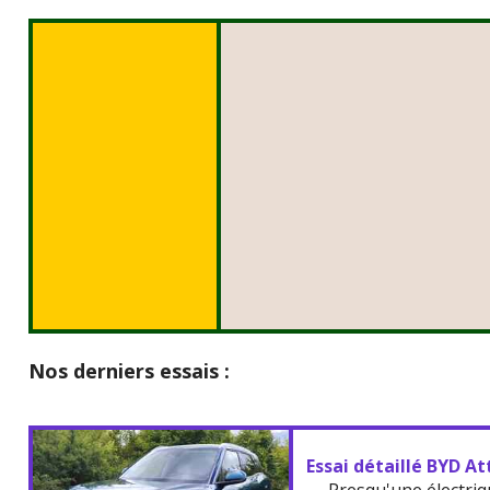
Nos derniers essais :
Essai détaillé BYD At