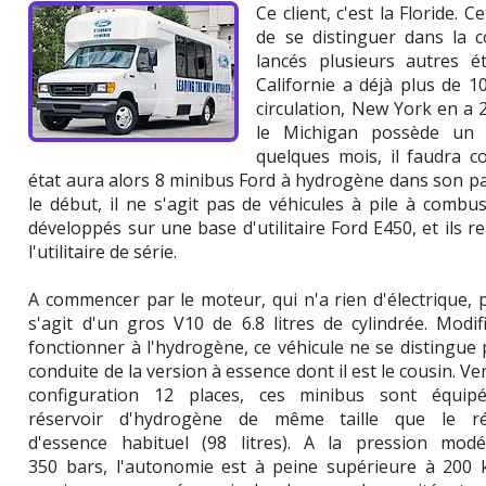
Ce client, c'est la Floride. 
de se distinguer dans la 
lancés plusieurs autres ét
Californie a déjà plus de 1
circulation, New York en a 
le Michigan possède un 
quelques mois, il faudra c
état aura alors 8 minibus Ford à hydrogène dans son par
le début, il ne s'agit pas de véhicules à pile à combus
développés sur une base d'utilitaire Ford E450, et ils
l'utilitaire de série.
A commencer par le moteur, qui n'a rien d'électrique, p
s'agit d'un gros V10 de 6.8 litres de cylindrée. Modi
fonctionner à l'hydrogène, ce véhicule ne se distingue 
conduite de la version à essence dont il est le cousin. V
configuration 12 places, ces minibus sont équip
réservoir d'hydrogène de même taille que le ré
d'essence habituel (98 litres). A la pression mod
350 bars, l'autonomie est à peine supérieure à 200 k