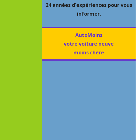
24 années d'expériences pour vous
informer.
AutoMoins
votre voiture neuve
moins chère