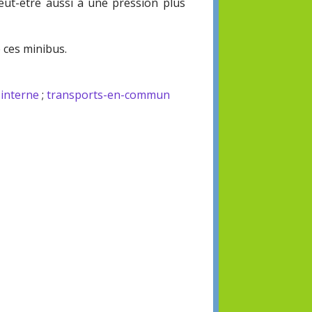
peut-être aussi à une pression plus
e ces minibus.
interne
;
transports-en-commun