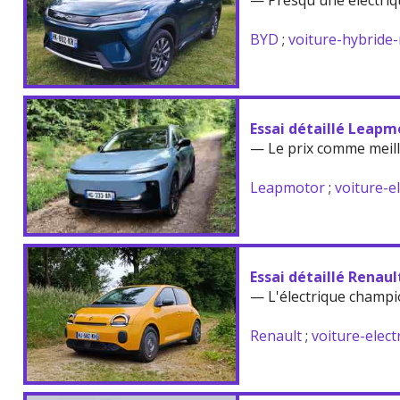
— Presqu'une électriq
BYD
;
voiture-hybride
Essai détaillé Leapm
— Le prix comme meil
Leapmotor
;
voiture-e
Essai détaillé Renau
— L'électrique champi
Renault
;
voiture-elect