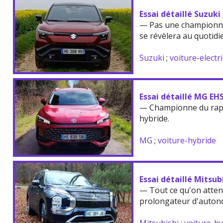
Essai détaillé Suzuki
— Pas une championne
se révèlera au quotidi
Suzuki
;
voiture-electr
Essai détaillé MG EH
— Championne du rappo
hybride.
MG
;
voiture-hybride
Essai détaillé Mitsu
— Tout ce qu'on atten
prolongateur d'auton