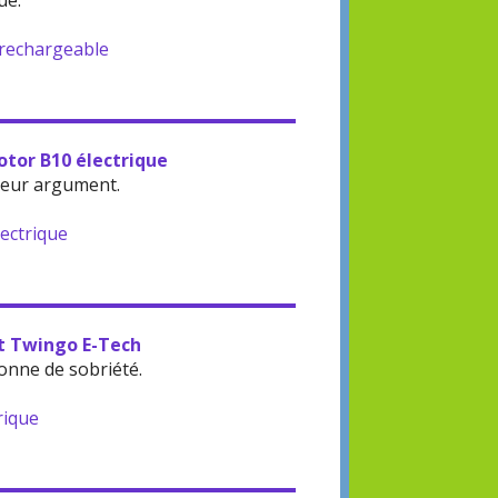
ue.
-rechargeable
otor B10 électrique
leur argument.
lectrique
lt Twingo E-Tech
onne de sobriété.
rique