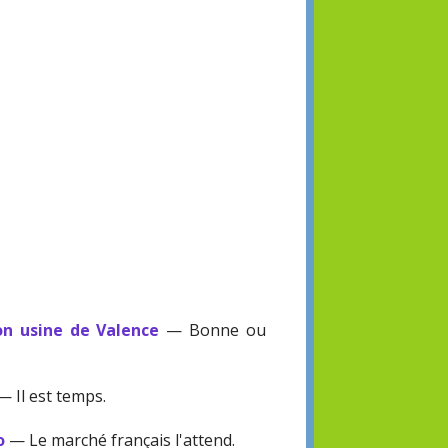
on usine de Valence
— Bonne ou
— Il est temps.
o
— Le marché français l'attend.