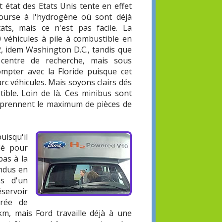
Cet état des Etats Unis tente en effet
course à l'hydrogène où sont déjà
ats, mais ce n'est pas facile. La
0 véhicules à pile à combustible en
2, idem Washington D.C., tandis que
centre de recherche, mais sous
ompter avec la Floride puisque cet
c véhicules. Mais soyons clairs dés
tible. Loin de là. Ces minibus sont
 reprennent le maximum de pièces de
uisqu'il
fié pour
pas à la
endus en
és d'un
servoir
érée de
m, mais Ford travaille déjà à une