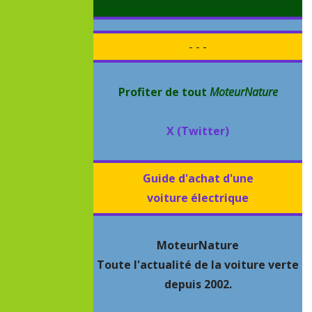
- - -
Profiter de tout
MoteurNature
X (Twitter)
Guide d'achat d'une
voiture électrique
MoteurNature
Toute l'actualité de la voiture verte
depuis 2002.