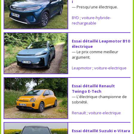
i
— Presqu'une électrique.
BYD
;
voiture-hybride-
rechargeable
Essai détaillé Leapmotor B10
électrique
— Le prix comme meilleur
argument.
Leapmotor
;
voiture-electrique
Essai détaillé Renault
Twingo E-Tech
— L'électrique championne de
sobriété.
Renault
;
voiture-electrique
Essai détaillé Suzuki e-Vitara