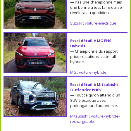
— Pas une championne mais
une bonne à tout faire qui se
révèlera au quotidien.
Suzuki
;
voiture-electrique
Essai détaillé MG EHS
Hybrid+
— Championne du rapport
prix/prestations, cette full-
hybride.
MG
;
voiture-hybride
Essai détaillé Mitsubishi
Outlander PHEV
— Tout ce qu'on attend d'un
SUV électrique avec
prolongateur d'autonomie.
Mitsubishi
;
voiture-hybride-
rechargeable