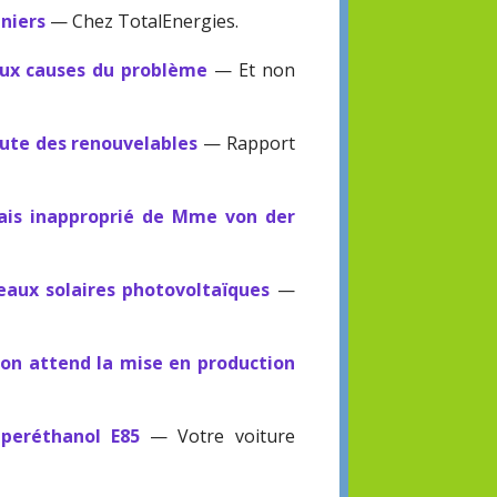
aniers
— Chez TotalEnergies.
 aux causes du problème
— Et non
aute des renouvelables
— Rapport
mais inapproprié de Mme von der
eaux solaires photovoltaïques
—
 on attend la mise en production
uperéthanol E85
— Votre voiture