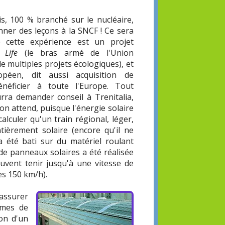
s, 100 % branché sur le nucléaire,
onner des leçons à la SNCF ! Ce sera
e cette expérience est un projet
ar
Life
(le bras armé de l'Union
 multiples projets écologiques), et
opéen, dit aussi acquisition de
néficier à toute l'Europe. Tout
rra demander conseil à Trenitalia,
on attend, puisque l'énergie solaire
lculer qu'un train régional, léger,
ntièrement solaire (encore qu'il ne
 a été bati sur du matériel roulant
on de panneaux solaires a été réalisée
uvent tenir jusqu'à une vitesse de
es 150 km/h).
 assurer
tèmes de
ion d'un