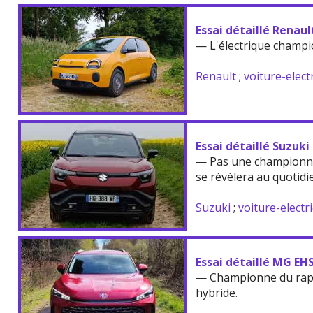
Essai détaillé Renau
— L'électrique champi
Renault
;
voiture-elect
Essai détaillé Suzuki
— Pas une championne
se révèlera au quotidi
Suzuki
;
voiture-electr
Essai détaillé MG EH
— Championne du rappo
hybride.