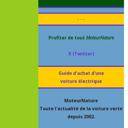
- - -
Profiter de tout
MoteurNature
X (Twitter)
Guide d'achat d'une
voiture électrique
MoteurNature
Toute l'actualité de la voiture verte
depuis 2002.