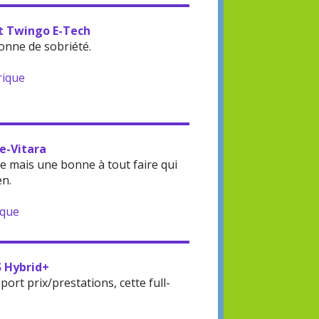
lt Twingo E-Tech
onne de sobriété.
rique
 e-Vitara
 mais une bonne à tout faire qui
en.
ique
S Hybrid+
rt prix/prestations, cette full-