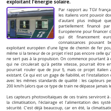
exploitant l'énergie solaire.
Par rapport au TGV françai
les italiens vont pouvoir d
d'autant plus indiqué qu
partiellement financé p
Européenne pour financer de
qui dit financement eur
connaissances pouvant bé
exploitant européen d'une ligne de chemin de fer pou
même si la teneur de ce projet n'est pas encore celle qu'
ne sert pas à la propulsion. On commence pourtant à ca
qui ne circulerait qu'à petite vitesse, pourrait être e
pourrait rouler que de jour !), mais ce projet italien
existant. Ce qui est un gage de fiabilité, et l'installati
avec les mêmes standards de qualité : les capteurs pe
200 km/h (alors que ce type de train ne dépasse jamais l
Les capteurs photovoltaïques de ces trains serviront à
la climatisation, l'éclairage et l'alimentation des sys
sécurité. C'est déjà beaucoup, car en été, la climatisat