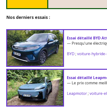
Nos derniers essais :
Essai détaillé BYD At
— Presqu'une électriq
BYD
;
voiture-hybride
Essai détaillé Leapm
— Le prix comme meil
Leapmotor
;
voiture-e