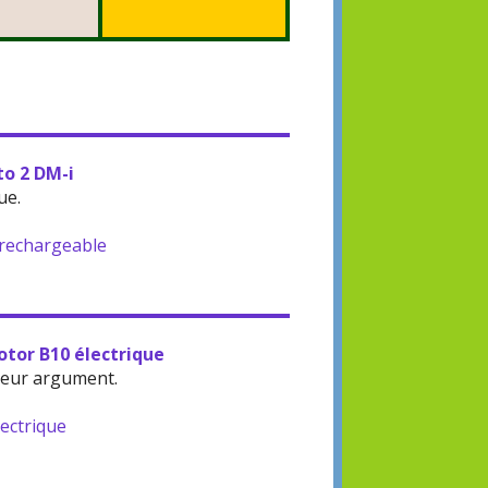
to 2 DM-i
ue.
-rechargeable
otor B10 électrique
leur argument.
lectrique