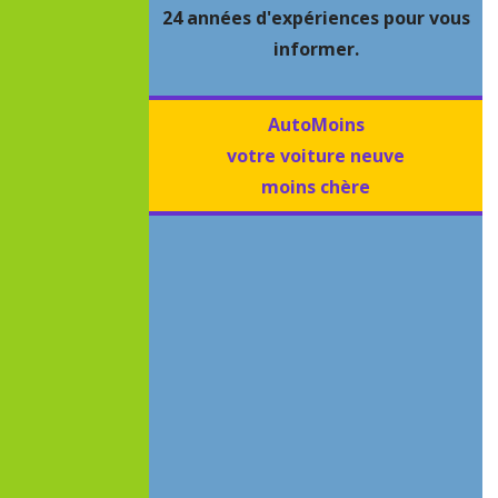
24 années d'expériences pour vous
informer.
AutoMoins
votre voiture neuve
moins chère