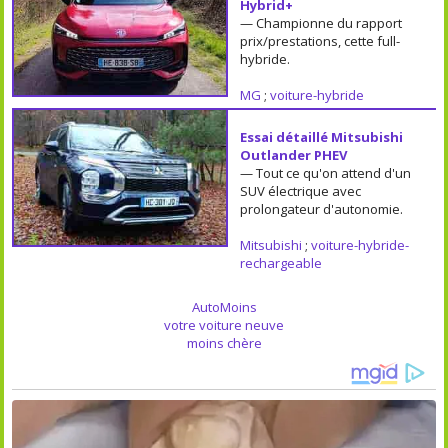
Hybrid+
— Championne du rapport
prix/prestations, cette full-
hybride.
MG
;
voiture-hybride
Essai détaillé Mitsubishi
Outlander PHEV
— Tout ce qu'on attend d'un
SUV électrique avec
prolongateur d'autonomie.
Mitsubishi
;
voiture-hybride-
rechargeable
AutoMoins
votre voiture neuve
moins chère