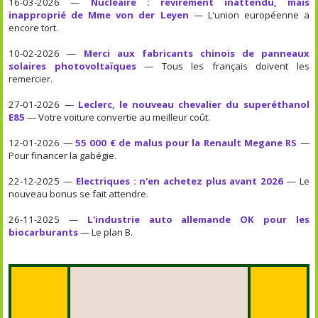
16-03-2026 —
Nucléaire : revirement inattendu, mais
inapproprié de Mme von der Leyen
— L'union européenne a
encore tort.
10-02-2026 —
Merci aux fabricants chinois de panneaux
solaires photovoltaïques
— Tous les français doivent les
remercier.
27-01-2026 —
Leclerc, le nouveau chevalier du superéthanol
E85
— Votre voiture convertie au meilleur coût.
12-01-2026 —
55 000 € de malus pour la Renault Megane RS
—
Pour financer la gabégie.
22-12-2025 —
Electriques : n'en achetez plus avant 2026
— Le
nouveau bonus se fait attendre.
26-11-2025 —
L'industrie auto allemande OK pour les
biocarburants
— Le plan B.