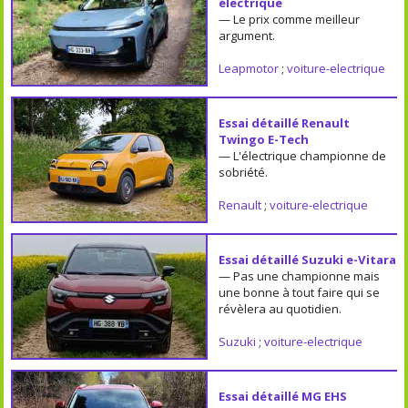
électrique
— Le prix comme meilleur
argument.
Leapmotor
;
voiture-electrique
Essai détaillé Renault
Twingo E-Tech
— L'électrique championne de
sobriété.
Renault
;
voiture-electrique
Essai détaillé Suzuki e-Vitara
— Pas une championne mais
une bonne à tout faire qui se
révèlera au quotidien.
Suzuki
;
voiture-electrique
Essai détaillé MG EHS