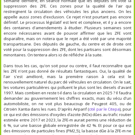
semaine dernière, en séance normale que les députés ont voté la
suppression des ZFE. Ces zones pour la qualité de l'air qui
restreignent la circulation des véhicules les plus anciens. On les
appelle aussi zones d'exclusion. Ce rejet n'est pourtant pas encore
définitif. Le processus législatif est lent et complexe, et il y a encore
des centaines d'amendements à étudier. Plusieurs semaines sont
encore nécessaires avant de pouvoir affirmer que les ZFE vont
disparaître, mais on notera que le rejet a été voté par une majorité
transpartisane. Des députés de gauche, du centre et de droite ont
voté pour la suppression des ZFE, dont les partisans sont désormais
minoritaires. On tentera alors ici de réfléchir à la suite.
Dans tous les cas, qu'on soit pour ou contre, il faut reconnaître que
les ZFE n'ont pas donné de résultats fantastiques. Oui, la qualité de
l'air s'est amélioré, mais la première raison à cela est le
renouvellement naturel du parc dé véhicules en circulation. On le sait,
les voitures particulières qui polluent le plus sont les diesels d'avant
1997. Mais combien en reste t-il dans la circulation en 2025 ? Il faudra
demander au gouvernement les chiffres exacts, mais du vécu d'un
automobiliste, on ne voit plus beaucoup de Peugeot 405, ou de
Citroën Xantia dans les rues. D'après Airparif (
cité par le Citepa
), pour
ce qui est des émissions d’oxydes d’azote (NOx) dûes au trafic routier
estimée entre 2017 et 2023, la ZFE-m aurait permis une réduction de
6 %, sur une baisse globale enregistrée de 42 %. Et pour ce qui est
des émissions de particules fines (PM2,5), la baisse dûe à la ZFE-m ne