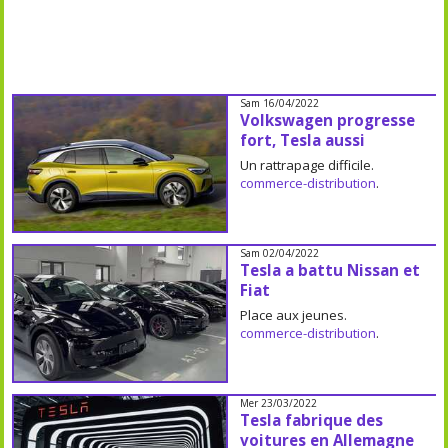
Sam 16/04/2022
Volkswagen progresse
fort, Tesla aussi
Un rattrapage difficile.
commerce-distribution
.
Sam 02/04/2022
Tesla a battu Nissan et
Fiat
Place aux jeunes.
commerce-distribution
.
Mer 23/03/2022
Tesla fabrique des
voitures en Allemagne