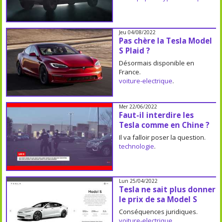
Jeu 04/08/2022
Pas chère la Tesla Model
S Plaid ?
Désormais disponible en
France.
voiture-electrique
.
Mer 22/06/2022
Faut-il interdire les
Tesla comme en Chine ?
Il va falloir poser la question.
technologie
.
Lun 25/04/2022
Tesla ne sait plus donner
le prix de sa Model S
Conséquences juridiques.
voiture-electrique
.