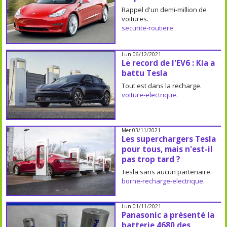
Rappel d'un demi-million de
voitures.
securite-routiere
.
Lun 06/12/2021
Le record de l'EV6 : Kia a
battu Tesla
Tout est dans la recharge.
voiture-electrique
.
Mer 03/11/2021
Les superchargers Tesla
pour tous, mais n'est-il
pas trop tard ?
Tesla sans aucun partenaire.
borne-recharge-electrique
.
Lun 01/11/2021
Panasonic a présenté la
batterie 4680 des