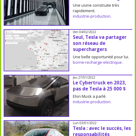
Une usine construite très
rapidement.
industrie-production
.
Ven 04/02/2022
Seul, Tesla va partager
son réseau de
superchargers
Une belle opportunité pour lui.
borne-recharge-electrique
.
Jeu 27/01/2022
Le Cybertruck en 2023,
pas de Tesla à 25 000 $
Elon Musk a parlé.
industrie-production
.
Lun 03/01/2022
Tesla : avec le succès, les
responsabilités