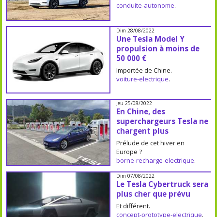
conduite-autonome
.
Dim 28/08/2022
Une Tesla Model Y
propulsion à moins de
50 000 €
Importée de Chine.
voiture-electrique
.
Jeu 25/08/2022
En Chine, des
superchargeurs Tesla ne
chargent plus
Prélude de cet hiver en
Europe ?
borne-recharge-electrique
.
Dim 07/08/2022
Le Tesla Cybertruck sera
plus cher que prévu
Et différent.
concept-prototype-electrique
.