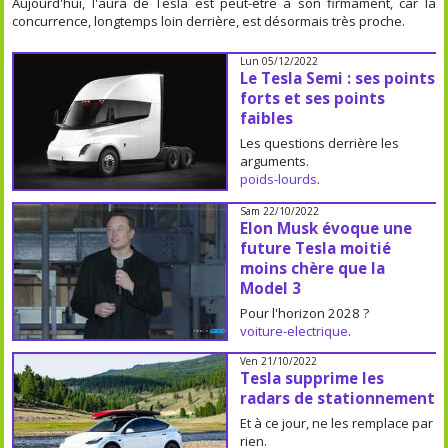
Aujourd'hui, l'aura de Tesla est peut-être à son firmament, car la
concurrence, longtemps loin derrière, est désormais très proche.
Lun 05/12/2022
Le Tesla Semi : ses points
forts et ses points
faibles
Les questions derrière les
arguments.
poids-lourds
.
Sam 22/10/2022
Elon Musk évoque une
future Tesla moitié
moins chère que la
Model 3
Pour l'horizon 2028 ?
voiture-electrique
.
Ven 21/10/2022
Tesla supprime les
radars de stationnement
Et à ce jour, ne les remplace par
rien.