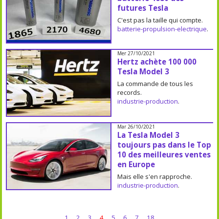
futures Tesla
C'est pas la taille qui compte.
batterie-propulsion-electrique
.
Mer 27/10/2021
Hertz achète 100 000
Tesla Model 3
La commande de tous les
records.
industrie-production
.
Mar 26/10/2021
La Tesla Model 3
toujours pas dans le Top
10 des meilleures ventes
en Europe
Mais elle s'en rapproche.
industrie-production
.
1
2
3
4
5
6
7
18