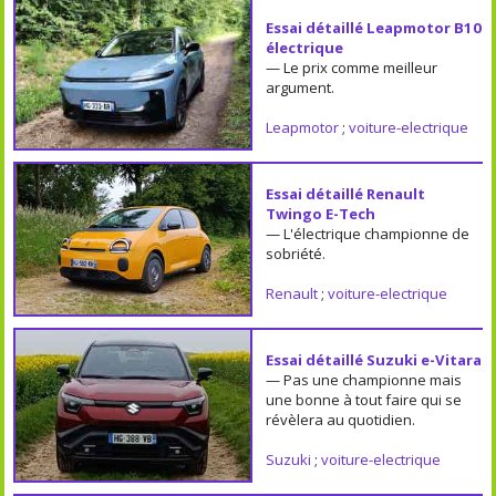
Essai détaillé Leapmotor B10
électrique
— Le prix comme meilleur
argument.
Leapmotor
;
voiture-electrique
Essai détaillé Renault
Twingo E-Tech
— L'électrique championne de
sobriété.
Renault
;
voiture-electrique
Essai détaillé Suzuki e-Vitara
— Pas une championne mais
une bonne à tout faire qui se
révèlera au quotidien.
Suzuki
;
voiture-electrique