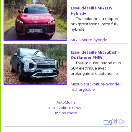
Essai détaillé MG EHS
Hybrid+
— Championne du rapport
prix/prestations, cette full-
hybride.
MG
;
voiture-hybride
Essai détaillé Mitsubishi
Outlander PHEV
— Tout ce qu'on attend d'un
SUV électrique avec
prolongateur d'autonomie.
Mitsubishi
;
voiture-hybride-
rechargeable
AutoMoins
votre voiture neuve
moins chère