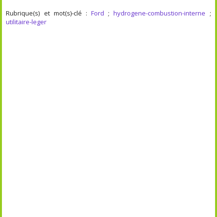
Rubrique(s) et mot(s)-clé :
Ford
;
hydrogene-combustion-interne
;
utilitaire-leger