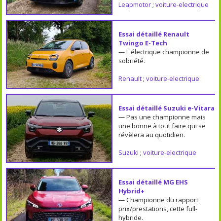
Leapmotor
;
voiture-electrique
Essai détaillé Renault
Twingo E-Tech
— L'électrique championne de
sobriété.
Renault
;
voiture-electrique
Essai détaillé Suzuki e-Vitara
— Pas une championne mais
une bonne à tout faire qui se
révèlera au quotidien.
Suzuki
;
voiture-electrique
Essai détaillé MG EHS
Hybrid+
— Championne du rapport
prix/prestations, cette full-
hybride.