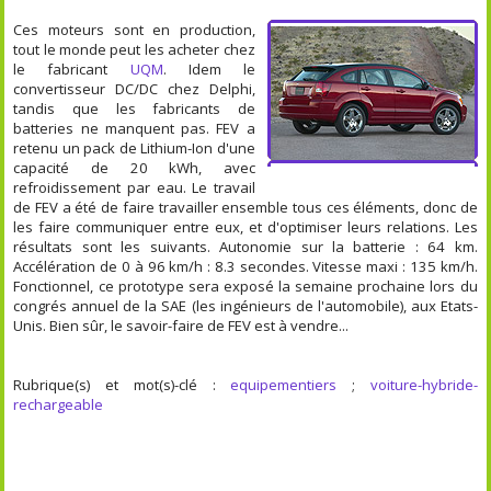
Ces moteurs sont en production,
tout le monde peut les acheter chez
le fabricant
UQM
. Idem le
convertisseur DC/DC chez Delphi,
tandis que les fabricants de
batteries ne manquent pas. FEV a
retenu un pack de Lithium-Ion d'une
capacité de 20 kWh, avec
refroidissement par eau. Le travail
de FEV a été de faire travailler ensemble tous ces éléments, donc de
les faire communiquer entre eux, et d'optimiser leurs relations. Les
résultats sont les suivants. Autonomie sur la batterie : 64 km.
Accélération de 0 à 96 km/h : 8.3 secondes. Vitesse maxi : 135 km/h.
Fonctionnel, ce prototype sera exposé la semaine prochaine lors du
congrés annuel de la SAE (les ingénieurs de l'automobile), aux Etats-
Unis. Bien sûr, le savoir-faire de FEV est à vendre...
Rubrique(s) et mot(s)-clé :
equipementiers
;
voiture-hybride-
rechargeable