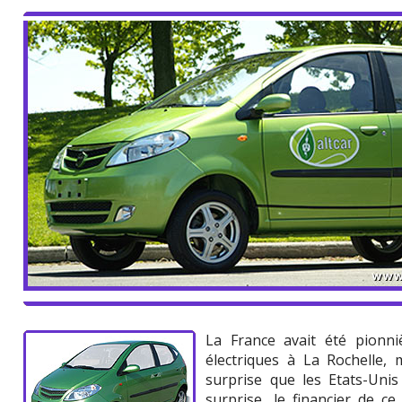
La France avait été pionni
électriques à La Rochelle,
surprise que les Etats-Uni
surprise, le financier de c