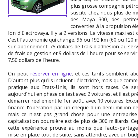
plus grosse compagnie pétro
suscite chez nous plus de mé
des Maya 300, des petite
converties à la propulsion él
Ion d'Electrovaya. Il y a 2 versions. La vitesse maxi es
c'est l'autonomie qui change, 96 ou 192 km (60 ou 120 mi
sur abonnement. 75 dollars de frais d'adhésion au servi
de frais de gestion et 9 dollars de l'heure pour se servir
7,50 dollars de l'heure.
On peut
réserver en ligne
, et ces tarifs semblent ab
D'autant plus qu'ils incluent l'électricité, mais que comme
pratique aux Etats-Unis, ils sont hors taxes. Ce ser
aujourd'hui en phase de test avec 2 voitures, et il est p
démarrer réellement le 1er août, avec 10 voitures. Exx
financé l'opération par un chèque d'un demi-million de
mais ce n'est pas grand chose pour une entreprise
capitalisation boursière est de plus de 300 milliards. C
cette expérience prouve au moins que l'auto-partage 
mise en place tout de suite, sans attendre, avec un b