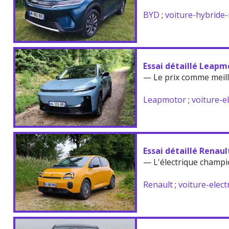
BYD
;
voiture-hybride
Essai détaillé Leapm
— Le prix comme meil
Leapmotor
;
voiture-e
Essai détaillé Renau
— L'électrique champi
Renault
;
voiture-elect