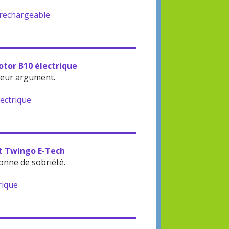
-rechargeable
otor B10 électrique
leur argument.
lectrique
lt Twingo E-Tech
onne de sobriété.
rique