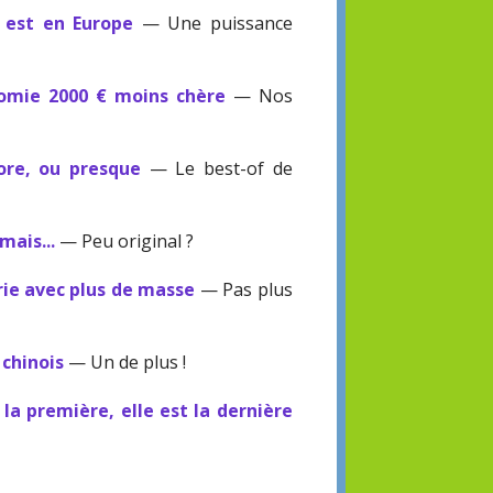
V est en Europe
— Une puissance
omie 2000 € moins chère
— Nos
ore, ou presque
— Le best-of de
mais...
— Peu original ?
ie avec plus de masse
— Pas plus
 chinois
— Un de plus !
 la première, elle est la dernière