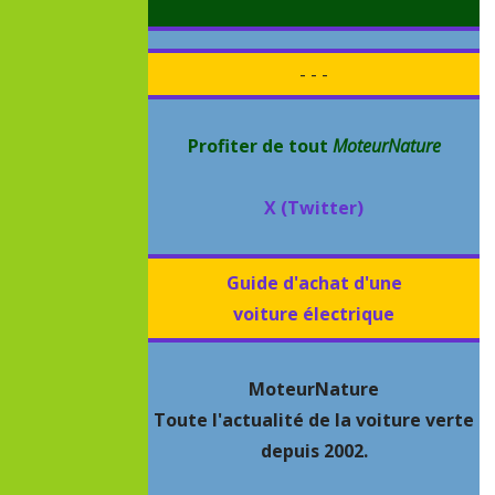
- - -
Profiter de tout
MoteurNature
X (Twitter)
Guide d'achat d'une
voiture électrique
MoteurNature
Toute l'actualité de la voiture verte
depuis 2002.