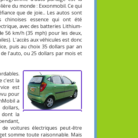
lière du monde : Exxonmobil. Ce qui
fiance que de joie... Les autos sont
s chinoises essence qui ont été
ectrique, avec des batteries Lithium-
t de 56 km/h (35 mph) pour les deux,
les). L'accès aux véhicules est donc
ce, puis au choix 35 dollars par an
 de l'auto, ou 25 dollars par mois et
ordables.
 c'est la
vice est
révu pour
onMobil a
 dollars,
 dont la
ependant,
de voitures électriques peut-être
udget somme toute raisonnable. Mais