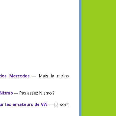
 des Mercedes
— Mais la moins
 Nismo
— Pas assez Nismo ?
our les amateurs de VW
— Ils sont