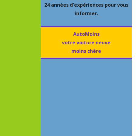
24 années d'expériences pour vous
informer.
AutoMoins
votre voiture neuve
moins chère