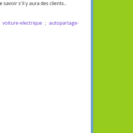
savoir s'il y aura des clients...
;
voiture-electrique
;
autopartage-