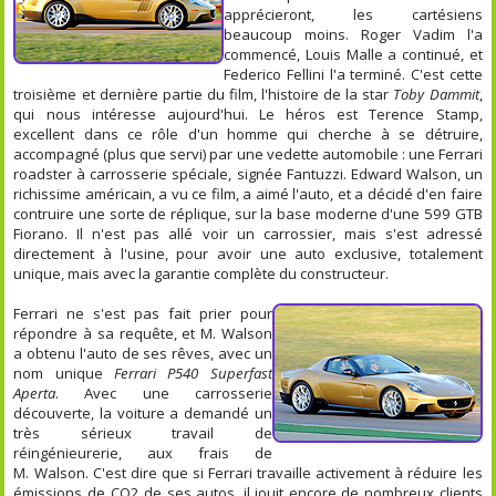
apprécieront, les cartésiens
beaucoup moins. Roger Vadim l'a
commencé, Louis Malle a continué, et
Federico Fellini l'a terminé. C'est cette
troisième et dernière partie du film, l'histoire de la star
Toby Dammit
,
qui nous intéresse aujourd'hui. Le héros est Terence Stamp,
excellent dans ce rôle d'un homme qui cherche à se détruire,
accompagné (plus que servi) par une vedette automobile : une Ferrari
roadster à carrosserie spéciale, signée Fantuzzi. Edward Walson, un
richissime américain, a vu ce film, a aimé l'auto, et a décidé d'en faire
contruire une sorte de réplique, sur la base moderne d'une 599 GTB
Fiorano. Il n'est pas allé voir un carrossier, mais s'est adressé
directement à l'usine, pour avoir une auto exclusive, totalement
unique, mais avec la garantie complète du constructeur.
Ferrari ne s'est pas fait prier pour
répondre à sa requête, et M. Walson
a obtenu l'auto de ses rêves, avec un
nom unique
Ferrari P540 Superfast
Aperta
. Avec une carrosserie
découverte, la voiture a demandé un
très sérieux travail de
réingénieurerie, aux frais de
M. Walson. C'est dire que si Ferrari travaille activement à réduire les
émissions de CO2 de ses autos, il jouit encore de nombreux clients