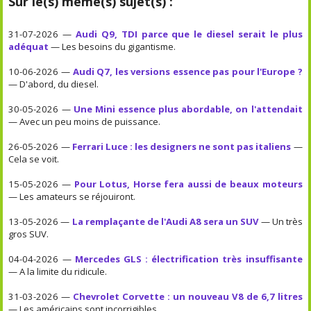
Sur le(s) même(s) sujet(s) :
31-07-2026 —
Audi Q9, TDI parce que le diesel serait le plus
adéquat
— Les besoins du gigantisme.
10-06-2026 —
Audi Q7, les versions essence pas pour l'Europe ?
— D'abord, du diesel.
30-05-2026 —
Une Mini essence plus abordable, on l'attendait
— Avec un peu moins de puissance.
26-05-2026 —
Ferrari Luce : les designers ne sont pas italiens
—
Cela se voit.
15-05-2026 —
Pour Lotus, Horse fera aussi de beaux moteurs
— Les amateurs se réjouiront.
13-05-2026 —
La remplaçante de l'Audi A8 sera un SUV
— Un très
gros SUV.
04-04-2026 —
Mercedes GLS : électrification très insuffisante
— A la limite du ridicule.
31-03-2026 —
Chevrolet Corvette : un nouveau V8 de 6,7 litres
— Les américains sont incorrigibles.