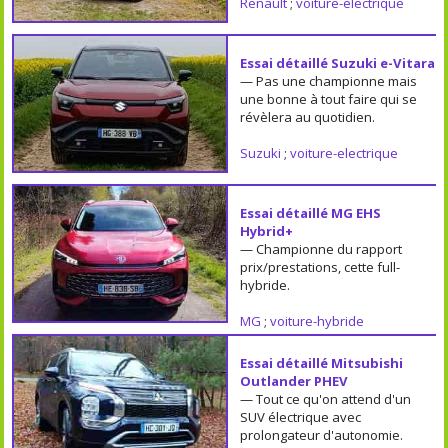
Renault
;
voiture-electrique
Essai détaillé Suzuki e-Vitara
— Pas une championne mais
une bonne à tout faire qui se
révèlera au quotidien.
Suzuki
;
voiture-electrique
Essai détaillé MG EHS
Hybrid+
— Championne du rapport
prix/prestations, cette full-
hybride.
MG
;
voiture-hybride
Essai détaillé Mitsubishi
Outlander PHEV
— Tout ce qu'on attend d'un
SUV électrique avec
prolongateur d'autonomie.