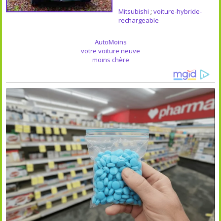
Mitsubishi
;
voiture-hybride-
rechargeable
AutoMoins
votre voiture neuve
moins chère