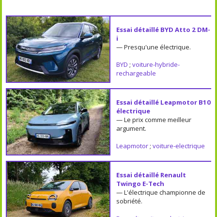
Essai détaillé BYD Atto 2 DM-
i
— Presqu'une électrique.
BYD
;
voiture-hybride-
rechargeable
Essai détaillé Leapmotor B10
électrique
— Le prix comme meilleur
argument.
Leapmotor
;
voiture-electrique
Essai détaillé Renault
Twingo E-Tech
— L'électrique championne de
sobriété.