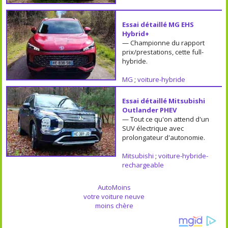
Essai détaillé MG EHS
Hybrid+
— Championne du rapport
prix/prestations, cette full-
hybride.
MG
;
voiture-hybride
Essai détaillé Mitsubishi
Outlander PHEV
— Tout ce qu'on attend d'un
SUV électrique avec
prolongateur d'autonomie.
Mitsubishi
;
voiture-hybride-
rechargeable
AutoMoins
votre voiture neuve
moins chère