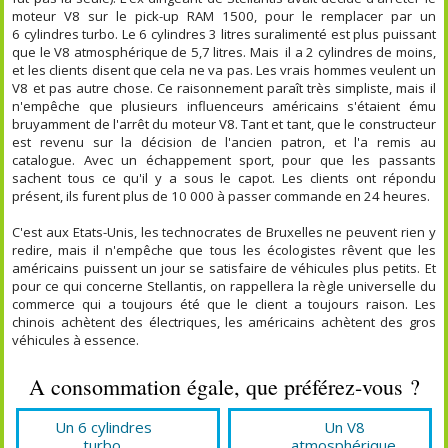
moteur V8 sur le pick-up RAM 1500, pour le remplacer par un
6 cylindres turbo. Le 6 cylindres 3 litres suralimenté est plus puissant
que le V8 atmosphérique de 5,7 litres. Mais il a 2 cylindres de moins,
et les clients disent que cela ne va pas. Les vrais hommes veulent un
V8 et pas autre chose. Ce raisonnement paraît très simpliste, mais il
n'empêche que plusieurs influenceurs américains s'étaient ému
bruyamment de l'arrêt du moteur V8. Tant et tant, que le constructeur
est revenu sur la décision de l'ancien patron, et l'a remis au
catalogue. Avec un échappement sport, pour que les passants
sachent tous ce qu'il y a sous le capot. Les clients ont répondu
présent, ils furent plus de 10 000 à passer commande en 24 heures.
C'est aux Etats-Unis, les technocrates de Bruxelles ne peuvent rien y
redire, mais il n'empêche que tous les écologistes rêvent que les
américains puissent un jour se satisfaire de véhicules plus petits. Et
pour ce qui concerne Stellantis, on rappellera la règle universelle du
commerce qui a toujours été que le client a toujours raison. Les
chinois achètent des électriques, les américains achètent des gros
véhicules à essence.
A consommation égale, que préférez-vous ?
Un 6 cylindres
Un V8
turbo.
atmosphérique.