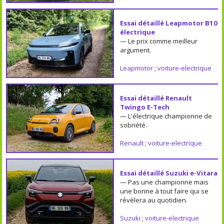
Essai détaillé Leapmotor B10
électrique
— Le prix comme meilleur
argument.
Leapmotor
;
voiture-electrique
Essai détaillé Renault
Twingo E-Tech
— L'électrique championne de
sobriété.
Renault
;
voiture-electrique
Essai détaillé Suzuki e-Vitara
— Pas une championne mais
une bonne à tout faire qui se
révèlera au quotidien.
Suzuki
;
voiture-electrique