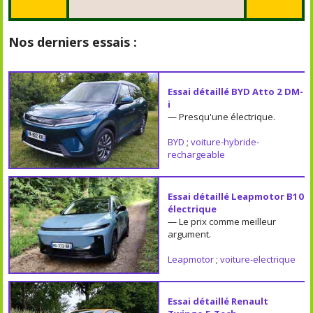
Nos derniers essais :
Essai détaillé BYD Atto 2 DM-
i
— Presqu'une électrique.
BYD
;
voiture-hybride-
rechargeable
Essai détaillé Leapmotor B10
électrique
— Le prix comme meilleur
argument.
Leapmotor
;
voiture-electrique
Essai détaillé Renault