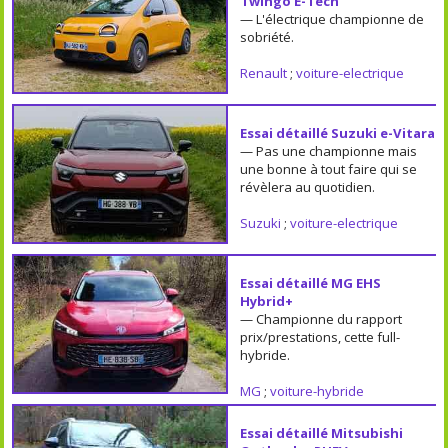
Twingo E-Tech
— L'électrique championne de
sobriété.
Renault
;
voiture-electrique
Essai détaillé Suzuki e-Vitara
— Pas une championne mais
une bonne à tout faire qui se
révèlera au quotidien.
Suzuki
;
voiture-electrique
Essai détaillé MG EHS
Hybrid+
— Championne du rapport
prix/prestations, cette full-
hybride.
MG
;
voiture-hybride
Essai détaillé Mitsubishi