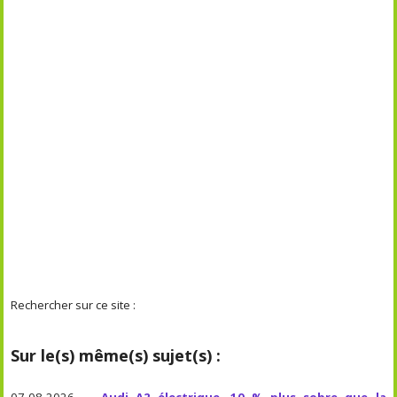
Rechercher sur ce site :
Sur le(s) même(s) sujet(s) :
07-08-2026 —
Audi A2 électrique, 10 % plus sobre que la