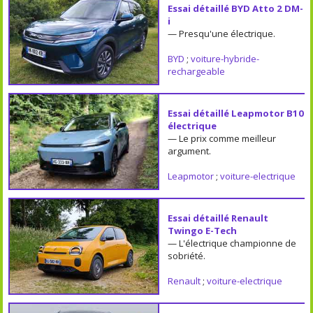
Essai détaillé BYD Atto 2 DM-
i
— Presqu'une électrique.
BYD
;
voiture-hybride-
rechargeable
Essai détaillé Leapmotor B10
électrique
— Le prix comme meilleur
argument.
Leapmotor
;
voiture-electrique
Essai détaillé Renault
Twingo E-Tech
— L'électrique championne de
sobriété.
Renault
;
voiture-electrique