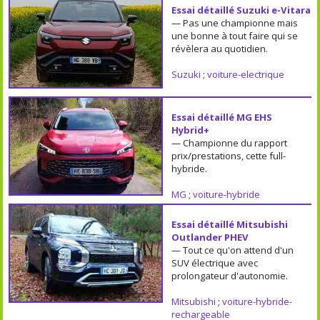
Essai détaillé Suzuki e-Vitara
— Pas une championne mais
une bonne à tout faire qui se
révèlera au quotidien.
Suzuki
;
voiture-electrique
Essai détaillé MG EHS
Hybrid+
— Championne du rapport
prix/prestations, cette full-
hybride.
MG
;
voiture-hybride
Essai détaillé Mitsubishi
Outlander PHEV
— Tout ce qu'on attend d'un
SUV électrique avec
prolongateur d'autonomie.
Mitsubishi
;
voiture-hybride-
rechargeable