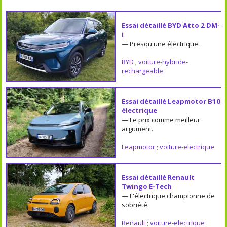
Essai détaillé BYD Atto 2 DM-
i
— Presqu'une électrique.
BYD
;
voiture-hybride-
rechargeable
Essai détaillé Leapmotor B10
électrique
— Le prix comme meilleur
argument.
Leapmotor
;
voiture-electrique
Essai détaillé Renault
Twingo E-Tech
— L'électrique championne de
sobriété.
Renault
;
voiture-electrique