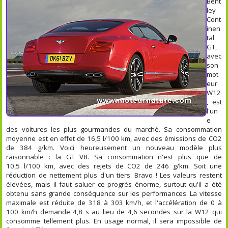
Bent
ley
Cont
inen
tal
GT,
avec
son
mot
eur
W12
, est
l'un
e
des voitures les plus gourmandes du marché. Sa consommation
moyenne est en effet de 16,5 l/100 km, avec des émissions de CO2
de 384 g/km. Voici heureusement un nouveau modèle plus
raisonnable : la GT V8. Sa consommation n'est plus que de
10,5 l/100 km, avec des rejets de CO2 de 246 g/km. Soit une
réduction de nettement plus d'un tiers. Bravo ! Les valeurs restent
élevées, mais il faut saluer ce progrès énorme, surtout qu'il a été
obtenu sans grande conséquence sur les performances. La vitesse
maximale est réduite de 318 à 303 km/h, et l'accélération de 0 à
100 km/h demande 4,8 s au lieu de 4,6 secondes sur la W12 qui
consomme tellement plus. En usage normal, il sera impossible de