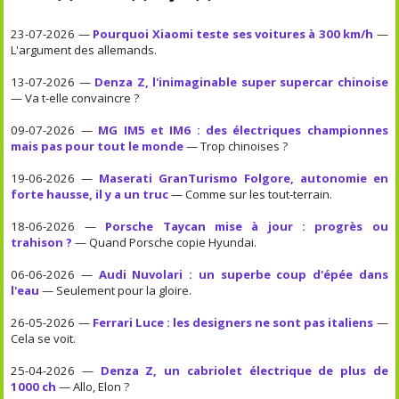
23-07-2026 —
Pourquoi Xiaomi teste ses voitures à 300 km/h
—
L'argument des allemands.
13-07-2026 —
Denza Z, l'inimaginable super supercar chinoise
— Va t-elle convaincre ?
09-07-2026 —
MG IM5 et IM6 : des électriques championnes
mais pas pour tout le monde
— Trop chinoises ?
19-06-2026 —
Maserati GranTurismo Folgore, autonomie en
forte hausse, il y a un truc
— Comme sur les tout-terrain.
18-06-2026 —
Porsche Taycan mise à jour : progrès ou
trahison ?
— Quand Porsche copie Hyundai.
06-06-2026 —
Audi Nuvolari : un superbe coup d'épée dans
l'eau
— Seulement pour la gloire.
26-05-2026 —
Ferrari Luce : les designers ne sont pas italiens
—
Cela se voit.
25-04-2026 —
Denza Z, un cabriolet électrique de plus de
1000 ch
— Allo, Elon ?