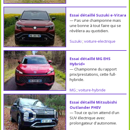
Essai détaillé Suzuki e-Vitara
— Pas une championne mais
une bonne à tout faire qui se
révèlera au quotidien.
Suzuki
;
voiture-electrique
Essai détaillé MG EHS
Hybrid+
— Championne du rapport
prix/prestations, cette full-
hybride.
MG
;
voiture-hybride
Essai détaillé Mitsubishi
Outlander PHEV
— Tout ce qu'on attend d'un
SUV électrique avec
prolongateur d'autonomie.