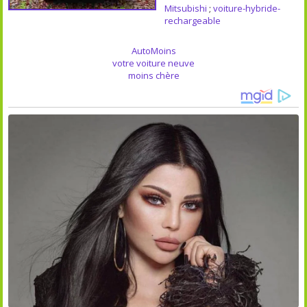
Mitsubishi
;
voiture-hybride-
rechargeable
AutoMoins
votre voiture neuve
moins chère