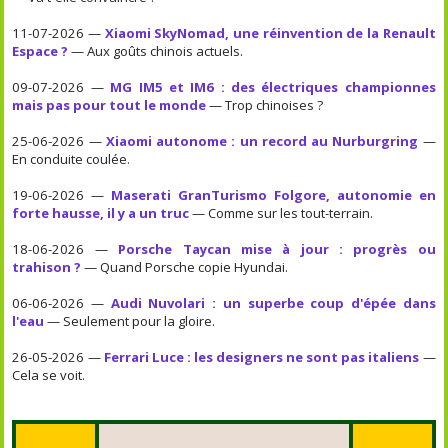
11-07-2026 —
Xiaomi SkyNomad, une réinvention de la Renault
Espace ?
— Aux goûts chinois actuels.
09-07-2026 —
MG IM5 et IM6 : des électriques championnes
mais pas pour tout le monde
— Trop chinoises ?
25-06-2026 —
Xiaomi autonome : un record au Nurburgring
—
En conduite coulée.
19-06-2026 —
Maserati GranTurismo Folgore, autonomie en
forte hausse, il y a un truc
— Comme sur les tout-terrain.
18-06-2026 —
Porsche Taycan mise à jour : progrès ou
trahison ?
— Quand Porsche copie Hyundai.
06-06-2026 —
Audi Nuvolari : un superbe coup d'épée dans
l'eau
— Seulement pour la gloire.
26-05-2026 —
Ferrari Luce : les designers ne sont pas italiens
—
Cela se voit.