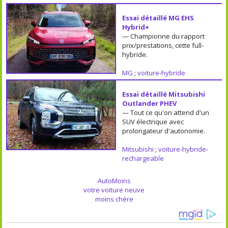
Essai détaillé MG EHS
Hybrid+
— Championne du rapport
prix/prestations, cette full-
hybride.
MG
;
voiture-hybride
Essai détaillé Mitsubishi
Outlander PHEV
— Tout ce qu'on attend d'un
SUV électrique avec
prolongateur d'autonomie.
Mitsubishi
;
voiture-hybride-
rechargeable
AutoMoins
votre voiture neuve
moins chère