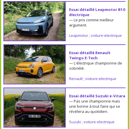
Essai détaillé Leapmotor B10
électrique
— Le prix comme meilleur
argument.
Leapmotor
;
voiture-electrique
Essai détaillé Renault
Twingo E-Tech
— L'électrique championne de
sobriété.
Renault
;
voiture-electrique
Essai détaillé Suzuki e-Vitara
— Pas une championne mais
une bonne à tout faire qui se
révèlera au quotidien.
Suzuki
;
voiture-electrique