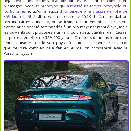
déjà rêver des milliers d'automobilistes en France, comme en
Allemagne. Avec
un prototype qui a réalisé un temps incroyable au
Nurburgring
, et qu'on a aussi
chronométré à la vitesse de folie de
359 km/h
, la SU7 Ultra est un monstre de 1548 ch. On attendait un
prix monstrueux, mais là, on se trompait lourdement. Les premiers
exemplaires ont été commandés à un prix moyennement élevé, mais
les suivants sont proposés à un tarif qu'on peut qualifier de... Cassé.
Le prix est en effet de 529 000 yuans. Oui, nous donnons le prix en
Chine, puisque c'est le seul pays où l'auto est disponible. Et plutôt
que de dire combien cela fait en euros, on comparera avec la
Porsche Taycan.