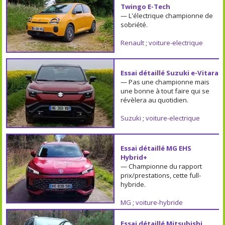
Twingo E-Tech
— L'électrique championne de
sobriété.
Renault
;
voiture-electrique
Essai détaillé Suzuki e-Vitara
— Pas une championne mais
une bonne à tout faire qui se
révèlera au quotidien.
Suzuki
;
voiture-electrique
Essai détaillé MG EHS
Hybrid+
— Championne du rapport
prix/prestations, cette full-
hybride.
MG
;
voiture-hybride
Essai détaillé Mitsubishi