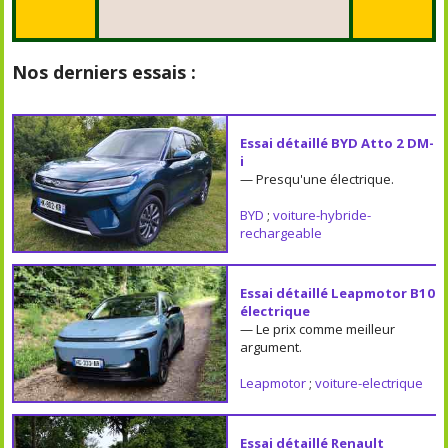
Nos derniers essais :
Essai détaillé BYD Atto 2 DM-
i
— Presqu'une électrique.
BYD
;
voiture-hybride-
rechargeable
Essai détaillé Leapmotor B10
électrique
— Le prix comme meilleur
argument.
Leapmotor
;
voiture-electrique
Essai détaillé Renault