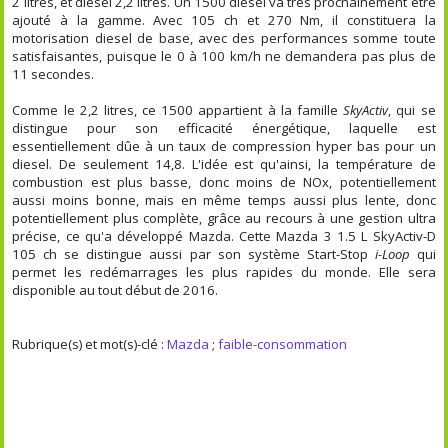
2 litres, et diesel 2,2 litres. Un 1500 diesel va très prochainement être
ajouté à la gamme. Avec 105 ch et 270 Nm, il constituera la
motorisation diesel de base, avec des performances somme toute
satisfaisantes, puisque le 0 à 100 km/h ne demandera pas plus de
11 secondes.
Comme le 2,2 litres, ce 1500 appartient à la famille
SkyActiv
, qui se
distingue pour son efficacité énergétique, laquelle est
essentiellement dûe à un taux de compression hyper bas pour un
diesel. De seulement 14,8. L'idée est qu'ainsi, la température de
combustion est plus basse, donc moins de NOx, potentiellement
aussi moins bonne, mais en même temps aussi plus lente, donc
potentiellement plus complète, grâce au recours à une gestion ultra
précise, ce qu'a développé Mazda. Cette Mazda 3 1.5 L SkyActiv-D
105 ch se distingue aussi par son système Start-Stop
i-Loop
qui
permet les redémarrages les plus rapides du monde. Elle sera
disponible au tout début de 2016.
Rubrique(s) et mot(s)-clé :
Mazda
;
faible-consommation