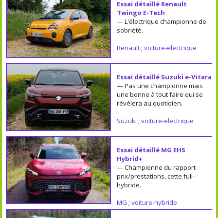
Essai détaillé Renault
Twingo E-Tech
— L'électrique championne de
sobriété.
Renault
;
voiture-electrique
Essai détaillé Suzuki e-Vitara
— Pas une championne mais
une bonne à tout faire qui se
révèlera au quotidien.
Suzuki
;
voiture-electrique
Essai détaillé MG EHS
Hybrid+
— Championne du rapport
prix/prestations, cette full-
hybride.
MG
;
voiture-hybride