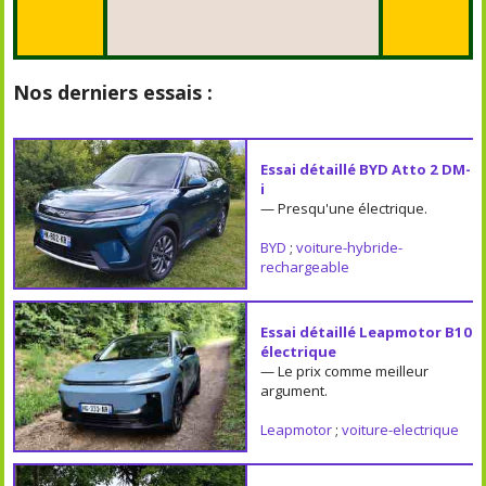
Nos derniers essais :
Essai détaillé BYD Atto 2 DM-
i
— Presqu'une électrique.
BYD
;
voiture-hybride-
rechargeable
Essai détaillé Leapmotor B10
électrique
— Le prix comme meilleur
argument.
Leapmotor
;
voiture-electrique