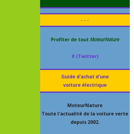
- - -
Profiter de tout
MoteurNature
X (Twitter)
Guide d'achat d'une
voiture électrique
MoteurNature
Toute l'actualité de la voiture verte
depuis 2002.