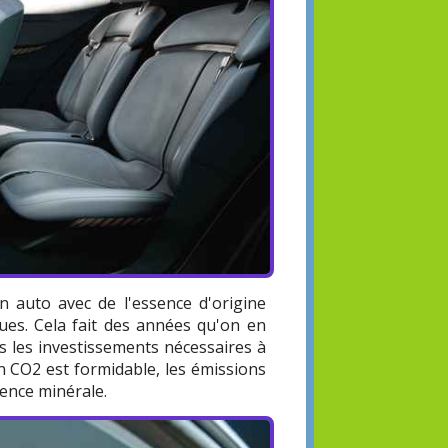
 auto avec de l'essence d'origine
gues. Cela fait des années qu'on en
is les investissements nécessaires à
n CO2 est formidable, les émissions
sence minérale.