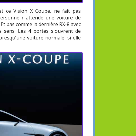
et ce Vision X Coupe, ne fait pas
personne n'attende une voiture de
. Et pas comme la dernière RX-8 avec
s sens. Les 4 portes s'ouvrent de
presqu'une voiture normale, si elle