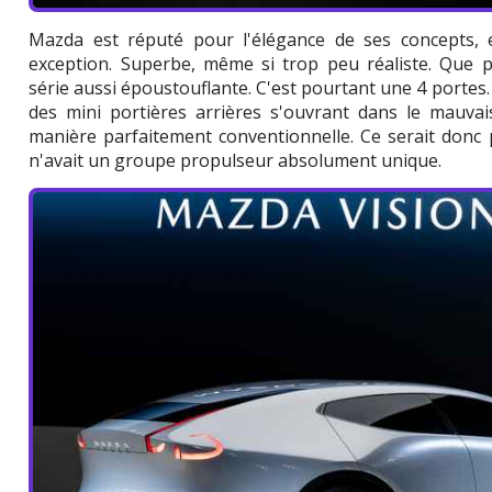
Mazda est réputé pour l'élégance de ses concepts, 
exception. Superbe, même si trop peu réaliste. Que 
série aussi époustouflante. C'est pourtant une 4 portes
des mini portières arrières s'ouvrant dans le mauvai
manière parfaitement conventionnelle. Ce serait donc 
n'avait un groupe propulseur absolument unique.