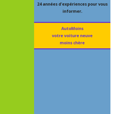
24 années d'expériences pour vous
informer.
AutoMoins
votre voiture neuve
moins chère