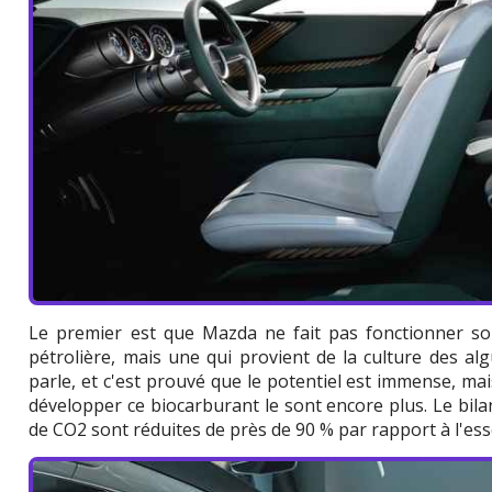
Le premier est que Mazda ne fait pas fonctionner son
pétrolière, mais une qui provient de la culture des al
parle, et c'est prouvé que le potentiel est immense, ma
développer ce biocarburant le sont encore plus. Le bila
de CO2 sont réduites de près de 90 % par rapport à l'es