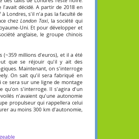
é des taxis de Londres reste noire.
l'avait décidé. A partir de 2018 en
 à Londres, s'il n'a pas la faculté de
ence chez
London Taxi
, la société qui
Royaume-Uni. Et pour développer et
 société anglaise, le groupe chinois
 (~359 millions d'euros), et il a été
t que se réjouir qu'il y ait des
logiques. Maintenant, on s'interroge
ely. On sait qu'il sera fabriqué en
 si ce sera sur une ligne de montage
e qu'on s'interroge. Il s'agira d'un
évoilés n'avaient qu'une autonomie
pe propulseur qui rappellera celui
ssurer au moins 300 km d'autonomie,
rgeable