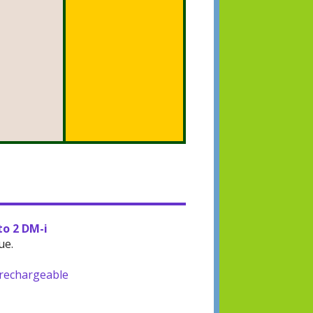
to 2 DM-i
ue.
-rechargeable