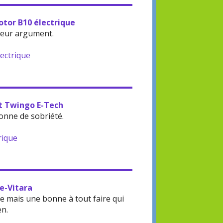
otor B10 électrique
leur argument.
lectrique
lt Twingo E-Tech
onne de sobriété.
rique
 e-Vitara
 mais une bonne à tout faire qui
en.