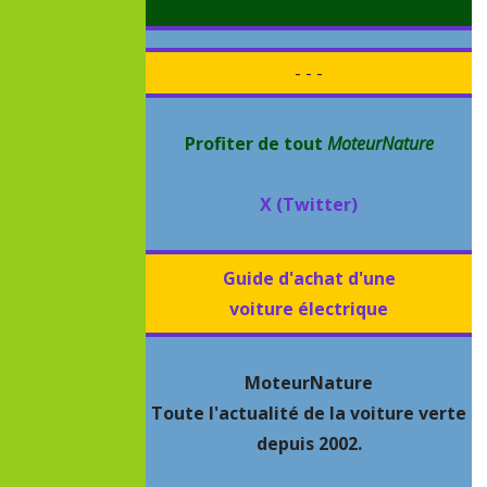
- - -
Profiter de tout
MoteurNature
X (Twitter)
Guide d'achat d'une
voiture électrique
MoteurNature
Toute l'actualité de la voiture verte
depuis 2002.