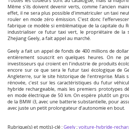
Toutes les couleurs sont au catalogue, mais la majorit
Même s'ils doivent devenir verts, comme l'ancien maire 
effet, il ne sera plus possible d'immatriculer un taxi neuf
rouler en mode zéro émission. C'est donc l'effervesc
fabrique ce modèle si emblématique de la capitale du 
industrialiser ce futur taxi vert, le propriétaire de la
Zhejiang Geely, a fait appel au marché.
Geely a fait un appel de fonds de 400 millions de dollars
entièrement souscrit en quelques heures. On ne peu
investisseurs qui croient en l'industrie de produits éco
encore sur ce que sera le futur taxi écologique de Ge
Angleterre, sur le site historique de l'entreprise. Mais
rénovée, c'est sur les caractéristiques du futur véhicul
hybride rechargeable, mais les premiers prototypes d
en mode électrique de 50 km. On espère plutôt un grou
de la BMW i3, avec une batterie substantielle, pour a
avec juste un petit prolongateur d'autonomie en bout.
Rubrique(s) et mot(s)-clé :
Geely
;
voiture-hybride-recha