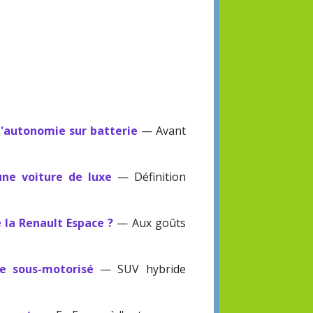
'autonomie sur batterie
— Avant
ne voiture de luxe
— Définition
la Renault Espace ?
— Aux goûts
e sous-motorisé
— SUV hybride