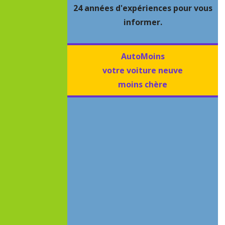
24 années d'expériences pour vous
informer.
AutoMoins
votre voiture neuve
moins chère