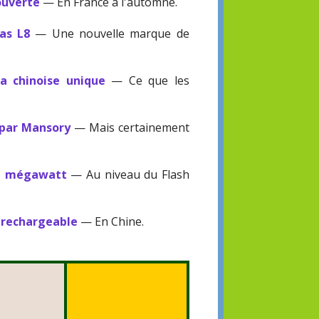
ouverte
— En France à l'automne.
as L8
— Une nouvelle marque de
a chinoise unique
— Ce que les
 par Mansory
— Mais certainement
au mégawatt
— Au niveau du Flash
e rechargeable
— En Chine.