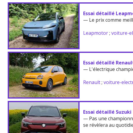
Essai détaillé Leapm
— Le prix comme meil
Leapmotor
;
voiture-e
Essai détaillé Renau
— L'électrique champi
Renault
;
voiture-elect
Essai détaillé Suzuki
— Pas une championne
se révèlera au quotidi