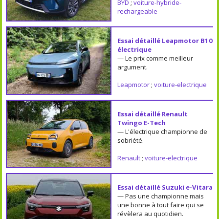
BYD
;
voiture-hybride-
rechargeable
Essai détaillé Leapmotor B10
électrique
— Le prix comme meilleur
argument.
Leapmotor
;
voiture-electrique
Essai détaillé Renault
Twingo E-Tech
— L'électrique championne de
sobriété.
Renault
;
voiture-electrique
Essai détaillé Suzuki e-Vitara
— Pas une championne mais
une bonne à tout faire qui se
révèlera au quotidien.