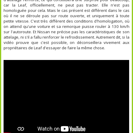
car la Leaf, officiellement, ne peut pas tracter. Elle n'est pas
homologuée pour cela. Mais le cas présent est différent dans le cas
où il ne se déroule pas sur route ouverte, et uniquement à toute
petite vitesse. C'est très différent des conditions d'homologation, où
on attend qu'une voiture et sa remorque puisse rouler à 130 km/h
sur l'autoroute. Et Nissan ne précise pas les caractéristiques de son
attelage, ni s'il a fallu renforcer le refroidissement. Autrement dit, si la
vidéo prouve que c'est possible, on déconseillera vivement aux
propriétaires de Leaf d'essayer de faire la même chose.