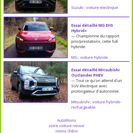
Suzuki
;
voiture-electrique
Essai détaillé MG EHS
Hybrid+
— Championne du rapport
prix/prestations, cette full-
hybride.
MG
;
voiture-hybride
Essai détaillé Mitsubishi
Outlander PHEV
— Tout ce qu'on attend d'un
SUV électrique avec
prolongateur d'autonomie.
Mitsubishi
;
voiture-hybride-
rechargeable
AutoMoins
votre voiture neuve
moins chère