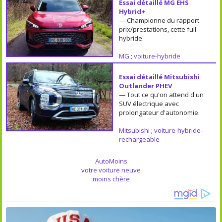
Essai détaillé MG EHS
Hybrid+
— Championne du rapport
prix/prestations, cette full-
hybride.
MG
;
voiture-hybride
Essai détaillé Mitsubishi
Outlander PHEV
— Tout ce qu'on attend d'un
SUV électrique avec
prolongateur d'autonomie.
Mitsubishi
;
voiture-hybride-
rechargeable
AutoMoins
votre voiture neuve
moins chère