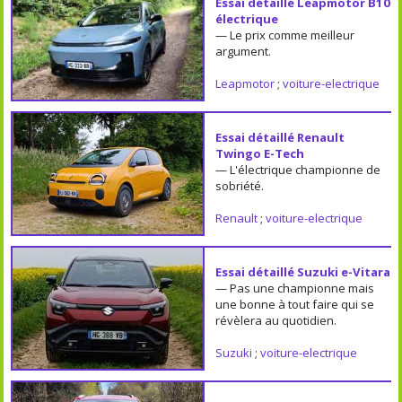
Essai détaillé Leapmotor B10
électrique
— Le prix comme meilleur
argument.
Leapmotor
;
voiture-electrique
Essai détaillé Renault
Twingo E-Tech
— L'électrique championne de
sobriété.
Renault
;
voiture-electrique
Essai détaillé Suzuki e-Vitara
— Pas une championne mais
une bonne à tout faire qui se
révèlera au quotidien.
Suzuki
;
voiture-electrique