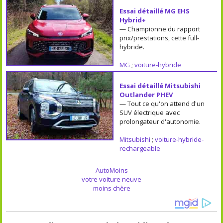
Essai détaillé MG EHS
Hybrid+
— Championne du rapport
prix/prestations, cette full-
hybride.
MG
;
voiture-hybride
Essai détaillé Mitsubishi
Outlander PHEV
— Tout ce qu'on attend d'un
SUV électrique avec
prolongateur d'autonomie.
Mitsubishi
;
voiture-hybride-
rechargeable
AutoMoins
votre voiture neuve
moins chère