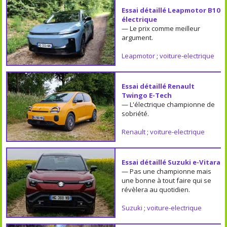
Essai détaillé Leapmotor B10
électrique
— Le prix comme meilleur
argument.
Leapmotor
;
voiture-electrique
Essai détaillé Renault
Twingo E-Tech
— L'électrique championne de
sobriété.
Renault
;
voiture-electrique
Essai détaillé Suzuki e-Vitara
— Pas une championne mais
une bonne à tout faire qui se
révèlera au quotidien.
Suzuki
;
voiture-electrique