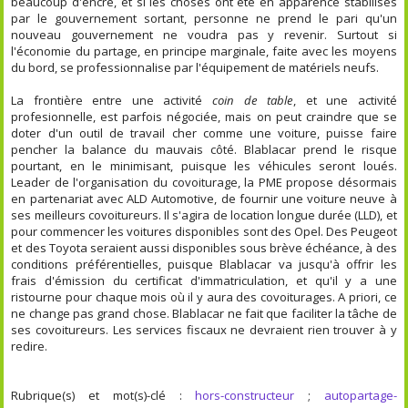
beaucoup d'encre, et si les choses ont été en apparence stabilisés
par le gouvernement sortant, personne ne prend le pari qu'un
nouveau gouvernement ne voudra pas y revenir. Surtout si
l'économie du partage, en principe marginale, faite avec les moyens
du bord, se professionnalise par l'équipement de matériels neufs.
La frontière entre une activité
coin de table
, et une activité
profesionnelle, est parfois négociée, mais on peut craindre que se
doter d'un outil de travail cher comme une voiture, puisse faire
pencher la balance du mauvais côté. Blablacar prend le risque
pourtant, en le minimisant, puisque les véhicules seront loués.
Leader de l'organisation du covoiturage, la PME propose désormais
en partenariat avec ALD Automotive, de fournir une voiture neuve à
ses meilleurs covoitureurs. Il s'agira de location longue durée (LLD), et
pour commencer les voitures disponibles sont des Opel. Des Peugeot
et des Toyota seraient aussi disponibles sous brève échéance, à des
conditions préférentielles, puisque Blablacar va jusqu'à offrir les
frais d'émission du certificat d'immatriculation, et qu'il y a une
ristourne pour chaque mois où il y aura des covoiturages. A priori, ce
ne change pas grand chose. Blablacar ne fait que faciliter la tâche de
ses covoitureurs. Les services fiscaux ne devraient rien trouver à y
redire.
Rubrique(s) et mot(s)-clé :
hors-constructeur
;
autopartage-