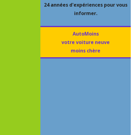
24 années d'expériences pour vous
informer.
AutoMoins
votre voiture neuve
moins chère