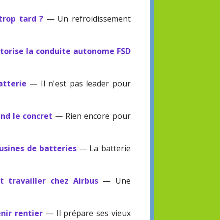
trop tard ?
— Un refroidissement
utorise la conduite autonome FSD
atterie
— Il n'est pas leader pour
end le concret
— Rien encore pour
usines de batteries
— La batterie
 travailler chez Airbus
— Une
nir rentier
— Il prépare ses vieux