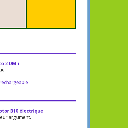
to 2 DM-i
ue.
-rechargeable
otor B10 électrique
leur argument.