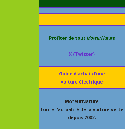
- - -
Profiter de tout
MoteurNature
X (Twitter)
Guide d'achat d'une
voiture électrique
MoteurNature
Toute l'actualité de la voiture verte
depuis 2002.