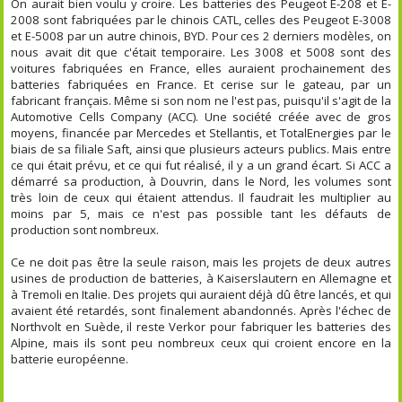
On aurait bien voulu y croire. Les batteries des Peugeot E-208 et E-
2008 sont fabriquées par le chinois CATL, celles des Peugeot E-3008
et E-5008 par un autre chinois, BYD. Pour ces 2 derniers modèles, on
nous avait dit que c'était temporaire. Les 3008 et 5008 sont des
voitures fabriquées en France, elles auraient prochainement des
batteries fabriquées en France. Et cerise sur le gateau, par un
fabricant français. Même si son nom ne l'est pas, puisqu'il s'agit de la
Automotive Cells Company (ACC). Une société créée avec de gros
moyens, financée par Mercedes et Stellantis, et TotalEnergies par le
biais de sa filiale Saft, ainsi que plusieurs acteurs publics. Mais entre
ce qui était prévu, et ce qui fut réalisé, il y a un grand écart. Si ACC a
démarré sa production, à Douvrin, dans le Nord, les volumes sont
très loin de ceux qui étaient attendus. Il faudrait les multiplier au
moins par 5, mais ce n'est pas possible tant les défauts de
production sont nombreux.
Ce ne doit pas être la seule raison, mais les projets de deux autres
usines de production de batteries, à Kaiserslautern en Allemagne et
à Tremoli en Italie. Des projets qui auraient déjà dû être lancés, et qui
avaient été retardés, sont finalement abandonnés. Après l'échec de
Northvolt en Suède, il reste Verkor pour fabriquer les batteries des
Alpine, mais ils sont peu nombreux ceux qui croient encore en la
batterie européenne.