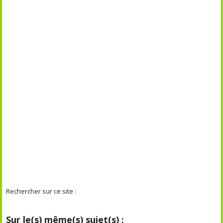
Rechercher sur ce site :
Sur le(s) même(s) sujet(s) :