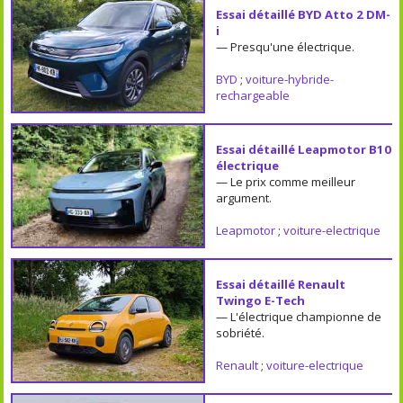
Essai détaillé BYD Atto 2 DM-
i
— Presqu'une électrique.
BYD
;
voiture-hybride-
rechargeable
Essai détaillé Leapmotor B10
électrique
— Le prix comme meilleur
argument.
Leapmotor
;
voiture-electrique
Essai détaillé Renault
Twingo E-Tech
— L'électrique championne de
sobriété.
Renault
;
voiture-electrique