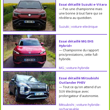
Essai détaillé Suzuki e-Vitara
— Pas une championne mais
une bonne à tout faire qui se
révèlera au quotidien.
Suzuki
;
voiture-electrique
Essai détaillé MG EHS
Hybrid+
— Championne du rapport
prix/prestations, cette full-
hybride.
MG
;
voiture-hybride
Essai détaillé Mitsubishi
Outlander PHEV
— Tout ce qu'on attend d'un
SUV électrique avec
prolongateur d'autonomie.
Mitsubishi
;
voiture-hybride-
rechargeable