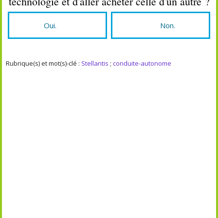
technologie et d'aller acheter celle d'un autre ?
Oui.
Non.
Rubrique(s) et mot(s)-clé :
Stellantis
;
conduite-autonome