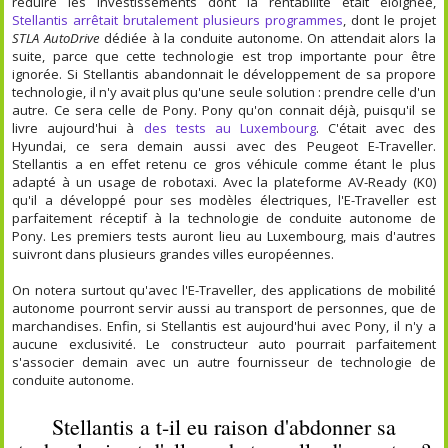
réduire les investissements dont la rentabilité était éloignée,
Stellantis arrêtait brutalement plusieurs programmes
, dont le projet
STLA AutoDrive
dédiée à la conduite autonome. On attendait alors la
suite, parce que cette technologie est trop importante pour être
ignorée. Si Stellantis abandonnait le développement de sa propore
technologie, il n'y avait plus qu'une seule solution : prendre celle d'un
autre. Ce sera celle de Pony. Pony qu'on connait déjà, puisqu'il se
livre aujourd'hui à
des tests au Luxembourg
. C'était avec des
Hyundai, ce sera demain aussi avec des Peugeot E-Traveller.
Stellantis a en effet retenu ce gros véhicule comme étant le plus
adapté à un usage de robotaxi. Avec la plateforme AV-Ready (K0)
qu'il a développé pour ses modèles électriques, l'E-Traveller est
parfaitement réceptif à la technologie de conduite autonome de
Pony. Les premiers tests auront lieu au Luxembourg, mais d'autres
suivront dans plusieurs grandes villes européennes.
On notera surtout qu'avec l'E-Traveller, des applications de mobilité
autonome pourront servir aussi au transport de personnes, que de
marchandises. Enfin, si Stellantis est aujourd'hui avec Pony, il n'y a
aucune exclusivité. Le constructeur auto pourrait parfaitement
s'associer demain avec un autre fournisseur de technologie de
conduite autonome.
Stellantis a t-il eu raison d'abdonner sa