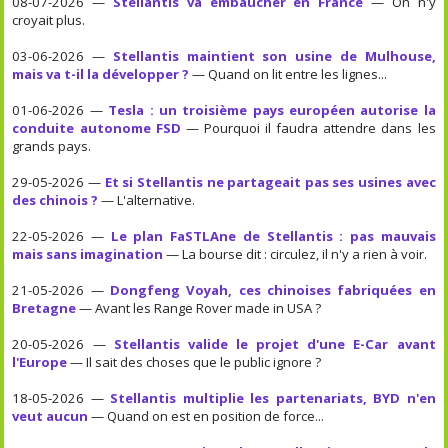
08-07-2026 —
Stellantis va embaucher en France
— On n'y
croyait plus.
03-06-2026 —
Stellantis maintient son usine de Mulhouse,
mais va t-il la développer ?
— Quand on lit entre les lignes...
01-06-2026 —
Tesla : un troisième pays européen autorise la
conduite autonome FSD
— Pourquoi il faudra attendre dans les
grands pays.
29-05-2026 —
Et si Stellantis ne partageait pas ses usines avec
des chinois ?
— L'alternative.
22-05-2026 —
Le plan FaSTLAne de Stellantis : pas mauvais
mais sans imagination
— La bourse dit : circulez, il n'y a rien à voir.
21-05-2026 —
Dongfeng Voyah, ces chinoises fabriquées en
Bretagne
— Avant les Range Rover made in USA ?
20-05-2026 —
Stellantis valide le projet d'une E-Car avant
l'Europe
— Il sait des choses que le public ignore ?
18-05-2026 —
Stellantis multiplie les partenariats, BYD n'en
veut aucun
— Quand on est en position de force...