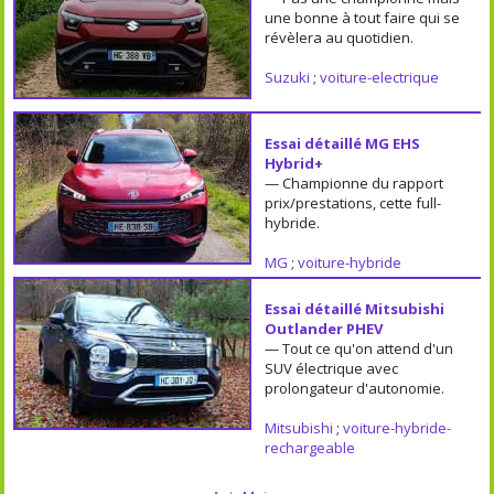
une bonne à tout faire qui se
révèlera au quotidien.
Suzuki
;
voiture-electrique
Essai détaillé MG EHS
Hybrid+
— Championne du rapport
prix/prestations, cette full-
hybride.
MG
;
voiture-hybride
Essai détaillé Mitsubishi
Outlander PHEV
— Tout ce qu'on attend d'un
SUV électrique avec
prolongateur d'autonomie.
Mitsubishi
;
voiture-hybride-
rechargeable