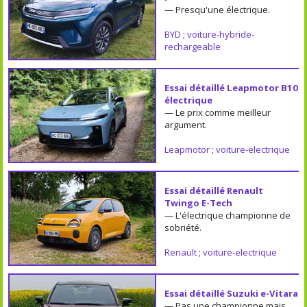
— Presqu'une électrique.
BYD
;
voiture-hybride-
rechargeable
Essai détaillé Leapmotor B10
électrique
— Le prix comme meilleur
argument.
Leapmotor
;
voiture-electrique
Essai détaillé Renault
Twingo E-Tech
— L'électrique championne de
sobriété.
Renault
;
voiture-electrique
Essai détaillé Suzuki e-Vitara
— Pas une championne mais