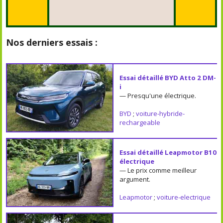
Nos derniers essais :
Essai détaillé BYD Atto 2 DM-
i
— Presqu'une électrique.
BYD
;
voiture-hybride-
rechargeable
Essai détaillé Leapmotor B10
électrique
— Le prix comme meilleur
argument.
Leapmotor
;
voiture-electrique