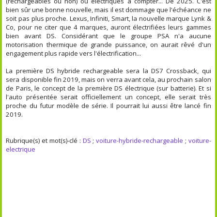
(rechargeables ou non) ou électriques à compter... De 2025. C'est
bien sûr une bonne nouvelle, mais il est dommage que l'échéance ne
soit pas plus proche. Lexus, Infiniti, Smart, la nouvelle marque Lynk &
Co, pour ne citer que 4 marques, auront électrifiées leurs gammes
bien avant DS. Considérant que le groupe PSA n'a aucune
motorisation thermique de grande puissance, on aurait rêvé d'un
engagement plus rapide vers l'électrification...
La première DS hybride rechargeable sera la DS7 Crossback, qui
sera disponible fin 2019, mais on verra avant cela, au prochain salon
de Paris, le concept de la première DS électrique (sur batterie). Et si
l'auto présentée serait officiellement un concept, elle serait très
proche du futur modèle de série. Il pourrait lui aussi être lancé fin
2019.
Rubrique(s) et mot(s)-clé :
DS
;
voiture-hybride-rechargeable
;
voiture-
electrique