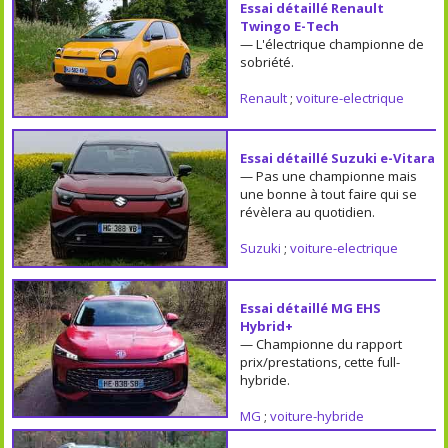
Essai détaillé Renault
Twingo E-Tech
— L'électrique championne de
sobriété.
Renault
;
voiture-electrique
Essai détaillé Suzuki e-Vitara
— Pas une championne mais
une bonne à tout faire qui se
révèlera au quotidien.
Suzuki
;
voiture-electrique
Essai détaillé MG EHS
Hybrid+
— Championne du rapport
prix/prestations, cette full-
hybride.
MG
;
voiture-hybride