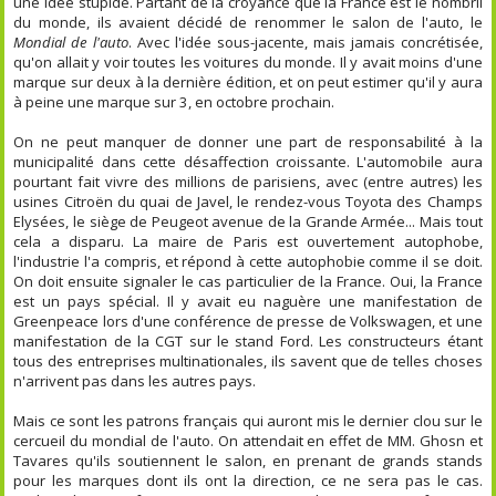
une idée stupide. Partant de la croyance que la France est le nombril
du monde, ils avaient décidé de renommer le salon de l'auto, le
Mondial de l'auto
. Avec l'idée sous-jacente, mais jamais concrétisée,
qu'on allait y voir toutes les voitures du monde. Il y avait moins d'une
marque sur deux à la dernière édition, et on peut estimer qu'il y aura
à peine une marque sur 3, en octobre prochain.
On ne peut manquer de donner une part de responsabilité à la
municipalité dans cette désaffection croissante. L'automobile aura
pourtant fait vivre des millions de parisiens, avec (entre autres) les
usines Citroën du quai de Javel, le rendez-vous Toyota des Champs
Elysées, le siège de Peugeot avenue de la Grande Armée... Mais tout
cela a disparu. La maire de Paris est ouvertement autophobe,
l'industrie l'a compris, et répond à cette autophobie comme il se doit.
On doit ensuite signaler le cas particulier de la France. Oui, la France
est un pays spécial. Il y avait eu naguère une manifestation de
Greenpeace lors d'une conférence de presse de Volkswagen, et une
manifestation de la CGT sur le stand Ford. Les constructeurs étant
tous des entreprises multinationales, ils savent que de telles choses
n'arrivent pas dans les autres pays.
Mais ce sont les patrons français qui auront mis le dernier clou sur le
cercueil du mondial de l'auto. On attendait en effet de MM. Ghosn et
Tavares qu'ils soutiennent le salon, en prenant de grands stands
pour les marques dont ils ont la direction, ce ne sera pas le cas.