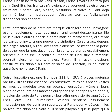
Carlos Ghosn ne fera pas venir Nissan, Carlos Tavares ne fera pas
venir Opel. Et si les français n'y croient plus, pourquoi les étrangers y
croiraient ? Après Ford, Mazda, Mitsubishi et Volvo qui ont déjà
confirmé leur non participation, c'est au tour de Volkswagen
d'annoncer son absence.
Cette défection de la première marque étrangère dans l'hexagone
est non seulement inattendue, mais franchement déstabilisante. Elle
peut inviter d'autres indécis à partir, mais en même temps, elle rebat
les cartes et invite à une nouvelle distribution. Ce sera aux dépens
des organisateurs, puisqu'avec tant d'absents, ce n'est pas la peine
de cacher que la négociation pour la vente de stands est clairement
orientée à la baisse. Le centre du monde de l'industrie automobile
pourrait alors en profiter, c'est Pékin. Il y avait plusieurs
constructeurs chinois au dernier salon de Francfort, ils pourraient
aussi être nombreux à Paris.
Notre illustration est une Trumpchi GS8. Un SUV 7 places motorisé
par un 2 litres turbo-essence. Les constructeurs chinois ont de vastes
gammes de modèles avec un potentiel européen. Même si leurs
plans de conquête des marchés européens ne sont pas bien définis,
le salon de l'auto de Paris pourrait leur offrir une visibilité appréciée...
Chez eux. Les journalistes chinois seraient assurément
impressionnés de venir en reportage à Paris pour y découvrir les
nouveautés chinoises. Sauf qu'il serait pitoyable que le pays qui a