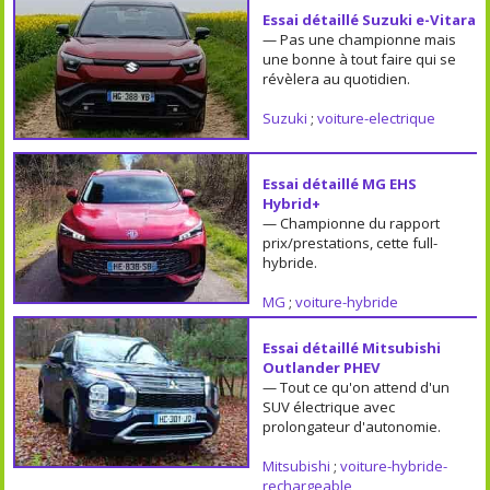
Essai détaillé Suzuki e-Vitara
— Pas une championne mais
une bonne à tout faire qui se
révèlera au quotidien.
Suzuki
;
voiture-electrique
Essai détaillé MG EHS
Hybrid+
— Championne du rapport
prix/prestations, cette full-
hybride.
MG
;
voiture-hybride
Essai détaillé Mitsubishi
Outlander PHEV
— Tout ce qu'on attend d'un
SUV électrique avec
prolongateur d'autonomie.
Mitsubishi
;
voiture-hybride-
rechargeable