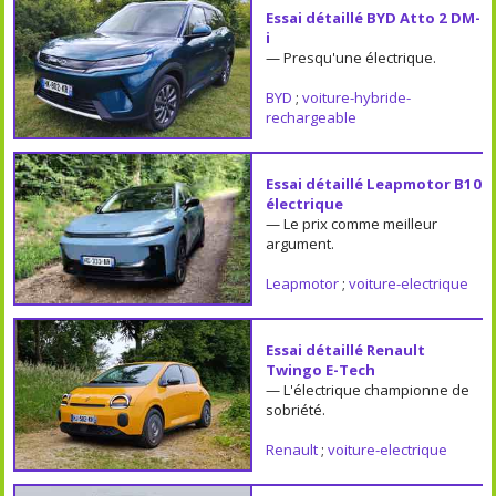
Essai détaillé BYD Atto 2 DM-
i
— Presqu'une électrique.
BYD
;
voiture-hybride-
rechargeable
Essai détaillé Leapmotor B10
électrique
— Le prix comme meilleur
argument.
Leapmotor
;
voiture-electrique
Essai détaillé Renault
Twingo E-Tech
— L'électrique championne de
sobriété.
Renault
;
voiture-electrique