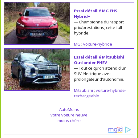
Essai détaillé MG EHS
Hybrid+
— Championne du rapport
prix/prestations, cette full-
hybride.
MG
;
voiture-hybride
Essai détaillé Mitsubishi
Outlander PHEV
— Tout ce qu'on attend d'un
SUV électrique avec
prolongateur d'autonomie.
Mitsubishi
;
voiture-hybride-
rechargeable
AutoMoins
votre voiture neuve
moins chère