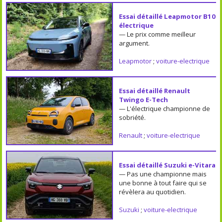
Essai détaillé Leapmotor B10
électrique
— Le prix comme meilleur
argument.
Leapmotor
;
voiture-electrique
Essai détaillé Renault
Twingo E-Tech
— L'électrique championne de
sobriété.
Renault
;
voiture-electrique
Essai détaillé Suzuki e-Vitara
— Pas une championne mais
une bonne à tout faire qui se
révèlera au quotidien.
Suzuki
;
voiture-electrique