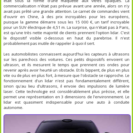
était sous la forme d'une maquette aux vitres opaques. La
commercialisation n'était pas prévue avant une année, alors on n'y
avait pas prêté une grande attention. Le carnet de commandes vient
d'ouvrir en Chine, à des prix incroyables pour les européens,
puisque la gamme démarre sous les 15 000 €, un tarif incroyable
pour un SUV électrique de 4,51 m. La surprise, qui n'était pas à Paris,
est qu'une très nette majorité de clients prennent l'option lidar. C'est
le dispositif visible ci-dessous en haut du parebrise. Il n'est
probablement pas inutile de rappeler à quoi il sert.
Les automobilistes connaissent aujourd'hui les capteurs à ultrasons
sur les parechocs des voitures. Ces petits dispositifs envoient un
ultrason, et ils mesurent le temps que prennent ces ondes pour
revenir après avoir heurté un obstacle. Et ils bippent, de plus en plus
vite ou de plus en plus fort, à mesure que l'obstacle se rapproche. Le
fonctionnement d'un lidar n'est pas fondamentalement différent,
sinon qu'au lieu d'ultrasons, il envoie des impulsions de lumière
laser. Cette technologie est considérablement plus précise, et elle
permet une représentation en 3 dimensions de l'environnement. Le
lidar est quasiment indispensable pour une auto à conduite
autonome.