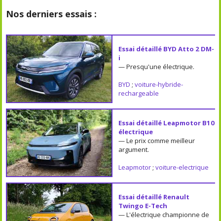
Nos derniers essais :
Essai détaillé BYD Atto 2 DM-
i
— Presqu'une électrique.
BYD
;
voiture-hybride-
rechargeable
Essai détaillé Leapmotor B10
électrique
— Le prix comme meilleur
argument.
Leapmotor
;
voiture-electrique
Essai détaillé Renault
Twingo E-Tech
— L'électrique championne de