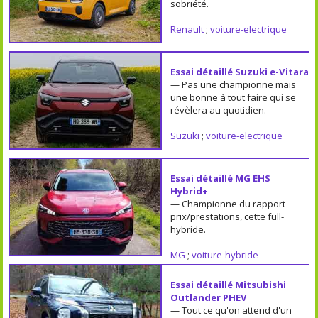
sobriété.
Renault
;
voiture-electrique
Essai détaillé Suzuki e-Vitara
— Pas une championne mais
une bonne à tout faire qui se
révèlera au quotidien.
Suzuki
;
voiture-electrique
Essai détaillé MG EHS
Hybrid+
— Championne du rapport
prix/prestations, cette full-
hybride.
MG
;
voiture-hybride
Essai détaillé Mitsubishi
Outlander PHEV
— Tout ce qu'on attend d'un