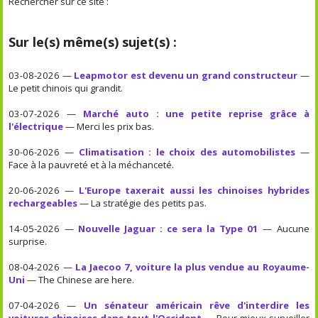
Rechercher sur ce site :
Sur le(s) même(s) sujet(s) :
03-08-2026 —
Leapmotor est devenu un grand constructeur
—
Le petit chinois qui grandit.
03-07-2026 —
Marché auto : une petite reprise grâce à
l'électrique
— Merci les prix bas.
30-06-2026 —
Climatisation : le choix des automobilistes
—
Face à la pauvreté et à la méchanceté.
20-06-2026 —
L'Europe taxerait aussi les chinoises hybrides
rechargeables
— La stratégie des petits pas.
14-05-2026 —
Nouvelle Jaguar : ce sera la Type 01
— Aucune
surprise.
08-04-2026 —
La Jaecoo 7, voiture la plus vendue au Royaume-
Uni
— The Chinese are here.
07-04-2026 —
Un sénateur américain rêve d'interdire les
voitures chinoises dans tout l'Occident
— Pour mieux surveiller