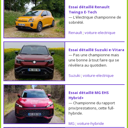
Essai détaillé Renault
Twingo E-Tech
— L'électrique championne de
sobriété.
Renault
;
voiture-electrique
Essai détaillé Suzuki e-Vitara
— Pas une championne mais
une bonne à tout faire qui se
révèlera au quotidien.
Suzuki
;
voiture-electrique
Essai détaillé MG EHS
Hybrid+
— Championne du rapport
prix/prestations, cette full-
hybride.
MG
;
voiture-hybride