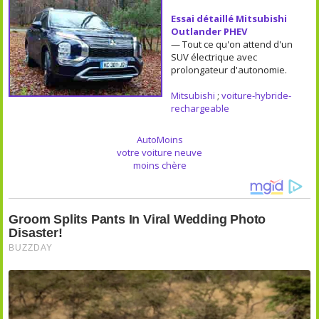
Essai détaillé Mitsubishi
Outlander PHEV
— Tout ce qu'on attend d'un
SUV électrique avec
prolongateur d'autonomie.
Mitsubishi
;
voiture-hybride-
rechargeable
AutoMoins
votre voiture neuve
moins chère