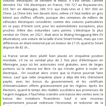
voitures électriques se vendent le mieux. Il s'est vendu l'année
dernière 162 106 électriques en France, 190 727 au Royaume-Uni,
355 961 en Allemagne, 386 513 aux Etats-Unis et 2 901 000 en
Chine. La Chine très loin devant donc, même s'il faut mettre un gros
bémol aux chiffres officiels, puisque des centaines de milliers de
véhicules électriques considérés comme des voitures particulières
en ce pays d'Orient sont, pour les automobilistes européens, plus
proches d'être des voiturettes sans permis. L'électrique la plus
vendue en Chine, en 2021, était ainsi la Wuling Hongguang Mini EV
(illustration), une voiture de la taille d'une Smart Fortwo, mais qui s'en
différencie en étant motorisé par un moteur de 27 ch, quand la Smart
dispose de 82 ch...
La France serait donc plutôt bien placée en cinquième position
mondiale, s'il ne se vendait plus de 2 fois plus d'électriques en
Allemagne, pays où les autoroutes sont gratuites, avec de larges
portions où la vitesse est libre. Ce qui n'incite guère à rouler en
électrique... On voudrait alors croire que la France pourrait faire
mieux, sauf que cette cinquième place a déjà été très chèrement
payée, avec les bonus du gouvernement, et les certificats
d'immatriculation offerts gracieusement par les régions. Après les
élections, quand le temps des réalités succèdera aux promesses de
l'argent magique, il faut hélas craindre une baisse des ventes avec la
baisse des incitations financières. Sauf si une nouveau
gouvernement pouvait redresser l'économie, et redonner de la