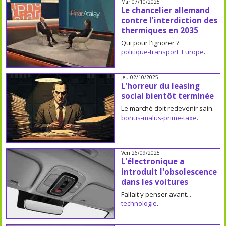
Mar 07/10/2025
Le chancelier allemand
contre l'interdiction des
thermiques en 2035
Qui pour l'ignorer ?
politique-transport_Europe
.
Jeu 02/10/2025
L'horreur du leasing
social bientôt terminée
Le marché doit redevenir sain.
bonus-malus-prime-taxe
.
Ven 26/09/2025
L'électronique a
introduit l'obsolescence
dans les voitures
Fallait y penser avant...
technologie
.