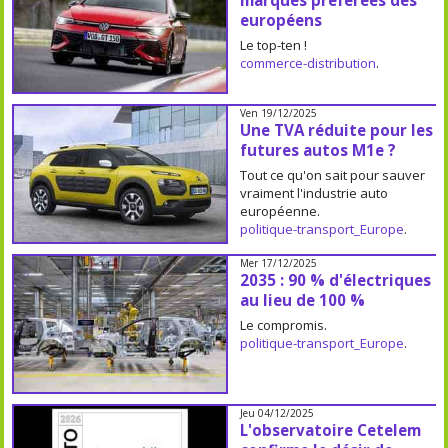
marques préférées des
européens
Le top-ten !
commerce-distribution
.
Ven 19/12/2025
Une TVA réduite pour les
futures autos M1e ?
Tout ce qu'on sait pour sauver
vraiment l'industrie auto
européenne.
politique-transport_Europe
.
Mer 17/12/2025
2035 : 90 % d'électriques
au lieu de 100 %
Le compromis.
politique-transport_Europe
.
Jeu 04/12/2025
L'observatoire Cetelem