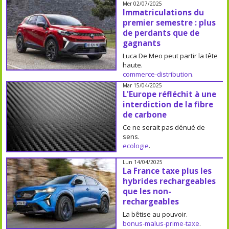
Mer 02/07/2025
Immatriculations du
premier semestre : plus
de perdants que de
gagnants
Luca De Meo peut partir la tête
haute.
commerce-distribution
.
Mar 15/04/2025
L'Europe réfléchit à une
interdiction de la fibre
de carbone
Ce ne serait pas dénué de
sens.
ecologie
.
Lun 14/04/2025
La France taxe plus les
hybrides rechargeables
que les non-
rechargeables
La bêtise au pouvoir.
bonus-malus-prime-taxe
.