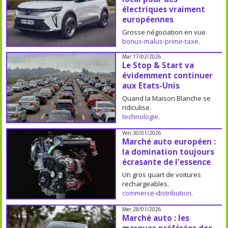
électriques vraiment
européennes
Grosse négociation en vue.
bonus-malus-prime-taxe
.
Mar 17/02/2026
Le Stop & Start va
évidemment continuer
aux Etats-Unis
Quand la Maison Blanche se
ridiculise.
technologie
.
Ven 30/01/2026
Marché auto européen :
la domination toujours
écrasante de l'essence
Un gros quart de voitures
rechargeables.
commerce-distribution
.
Mer 28/01/2026
Marché auto : les