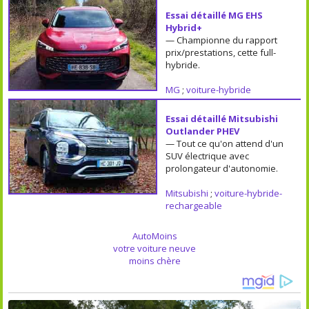
Essai détaillé MG EHS
Hybrid+
— Championne du rapport
prix/prestations, cette full-
hybride.
MG
;
voiture-hybride
Essai détaillé Mitsubishi
Outlander PHEV
— Tout ce qu'on attend d'un
SUV électrique avec
prolongateur d'autonomie.
Mitsubishi
;
voiture-hybride-
rechargeable
AutoMoins
votre voiture neuve
moins chère