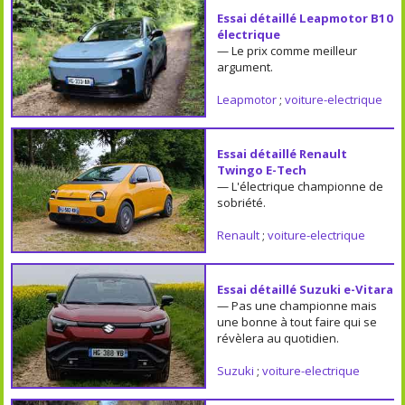
Essai détaillé Leapmotor B10
électrique
— Le prix comme meilleur
argument.
Leapmotor
;
voiture-electrique
Essai détaillé Renault
Twingo E-Tech
— L'électrique championne de
sobriété.
Renault
;
voiture-electrique
Essai détaillé Suzuki e-Vitara
— Pas une championne mais
une bonne à tout faire qui se
révèlera au quotidien.
Suzuki
;
voiture-electrique