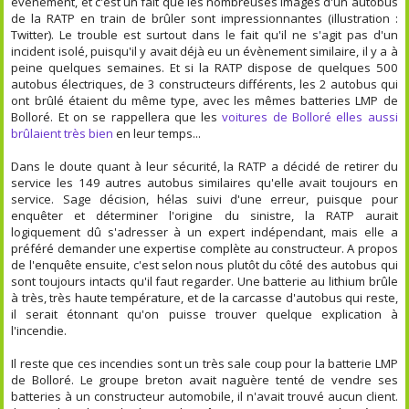
évènement, et c'est un fait que les nombreuses images d'un autobus
de la RATP en train de brûler sont impressionnantes (illustration :
Twitter). Le trouble est surtout dans le fait qu'il ne s'agit pas d'un
incident isolé, puisqu'il y avait déjà eu un évènement similaire, il y a à
peine quelques semaines. Et si la RATP dispose de quelques 500
autobus électriques, de 3 constructeurs différents, les 2 autobus qui
ont brûlé étaient du même type, avec les mêmes batteries LMP de
Bolloré. Et on se rappellera que les
voitures de Bolloré elles aussi
brûlaient très bien
en leur temps...
Dans le doute quant à leur sécurité, la RATP a décidé de retirer du
service les 149 autres autobus similaires qu'elle avait toujours en
service. Sage décision, hélas suivi d'une erreur, puisque pour
enquêter et déterminer l'origine du sinistre, la RATP aurait
logiquement dû s'adresser à un expert indépendant, mais elle a
préféré demander une expertise complète au constructeur. A propos
de l'enquête ensuite, c'est selon nous plutôt du côté des autobus qui
sont toujours intacts qu'il faut regarder. Une batterie au lithium brûle
à très, très haute température, et de la carcasse d'autobus qui reste,
il serait étonnant qu'on puisse trouver quelque explication à
l'incendie.
Il reste que ces incendies sont un très sale coup pour la batterie LMP
de Bolloré. Le groupe breton avait naguère tenté de vendre ses
batteries à un constructeur automobile, il n'avait trouvé aucun client.