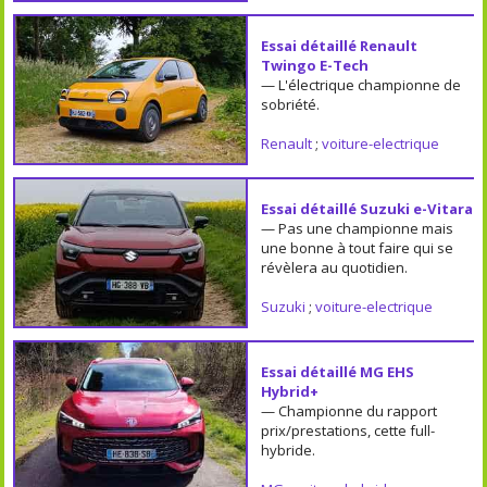
Essai détaillé Renault
Twingo E-Tech
— L'électrique championne de
sobriété.
Renault
;
voiture-electrique
Essai détaillé Suzuki e-Vitara
— Pas une championne mais
une bonne à tout faire qui se
révèlera au quotidien.
Suzuki
;
voiture-electrique
Essai détaillé MG EHS
Hybrid+
— Championne du rapport
prix/prestations, cette full-
hybride.