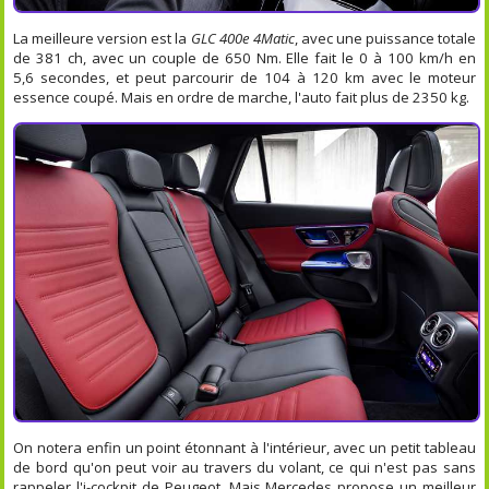
La meilleure version est la
GLC 400e 4Matic
, avec une puissance totale
de 381 ch, avec un couple de 650 Nm. Elle fait le 0 à 100 km/h en
5,6 secondes, et peut parcourir de 104 à 120 km avec le moteur
essence coupé. Mais en ordre de marche, l'auto fait plus de 2350 kg.
On notera enfin un point étonnant à l'intérieur, avec un petit tableau
de bord qu'on peut voir au travers du volant, ce qui n'est pas sans
rappeler l'i-cockpit de Peugeot. Mais Mercedes propose un meilleur