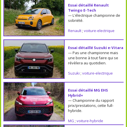
Essai détaillé Renault
Twingo E-Tech
— L'électrique championne de
sobriété.
Renault
;
voiture-electrique
Essai détaillé Suzuki e-Vitara
— Pas une championne mais
une bonne à tout faire qui se
révèlera au quotidien.
Suzuki
;
voiture-electrique
Essai détaillé MG EHS
Hybrid+
— Championne du rapport
prix/prestations, cette full-
hybride.
MG
;
voiture-hybride