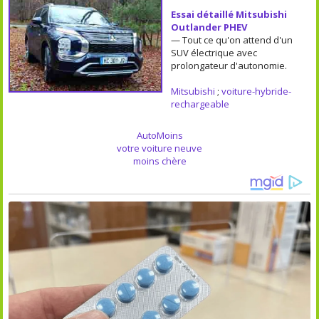
Essai détaillé Mitsubishi
Outlander PHEV
— Tout ce qu'on attend d'un
SUV électrique avec
prolongateur d'autonomie.
Mitsubishi
;
voiture-hybride-
rechargeable
AutoMoins
votre voiture neuve
moins chère