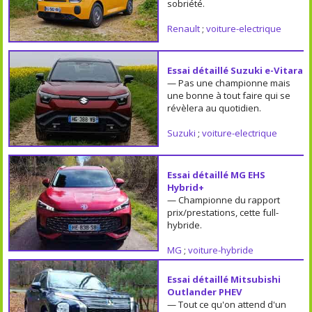
sobriété.
Renault
;
voiture-electrique
Essai détaillé Suzuki e-Vitara
— Pas une championne mais
une bonne à tout faire qui se
révèlera au quotidien.
Suzuki
;
voiture-electrique
Essai détaillé MG EHS
Hybrid+
— Championne du rapport
prix/prestations, cette full-
hybride.
MG
;
voiture-hybride
Essai détaillé Mitsubishi
Outlander PHEV
— Tout ce qu'on attend d'un