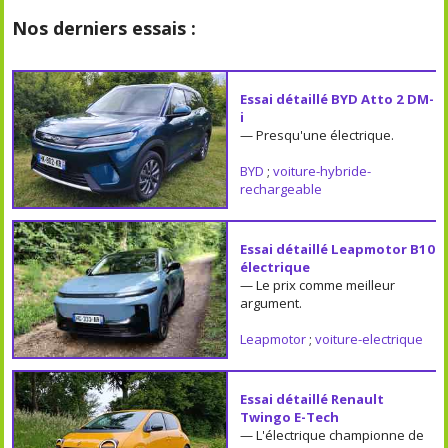
Nos derniers essais :
Essai détaillé BYD Atto 2 DM-
i
— Presqu'une électrique.
BYD
;
voiture-hybride-
rechargeable
Essai détaillé Leapmotor B10
électrique
— Le prix comme meilleur
argument.
Leapmotor
;
voiture-electrique
Essai détaillé Renault
Twingo E-Tech
— L'électrique championne de