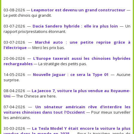
03-08-2026 —
Leapmotor est devenu un grand constructeur
—
Le petit chinois qui grandit.
03-07-2026 —
Dacia Sandero hybride : elle ira plus loin
— Un
rapport prix/prestations étonnant.
03-07-2026 —
Marché auto : une petite reprise grâce à
l'électrique
— Merci les prix bas.
20-06-2026 —
L'Europe taxerait aussi les chinoises hybrides
rechargeables
— La stratégie des petits pas.
14-05-2026 —
Nouvelle Jaguar : ce sera la Type 01
— Aucune
surprise.
08-04-2026 —
La Jaecoo 7, voiture la plus vendue au Royaume-
Uni
— The Chinese are here.
07-04-2026 —
Un sénateur américain rêve d'interdire les
voitures chinoises dans tout l'Occident
— Pour mieux surveiller
les américains.
30-03-2026 —
La Tesla Model Y était encore la voiture la plus
vendue dans le monde en 2025
— Pour la troisième année de