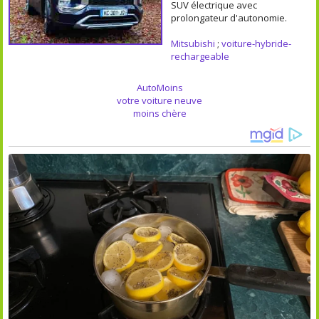
SUV électrique avec
prolongateur d'autonomie.
Mitsubishi
;
voiture-hybride-
rechargeable
AutoMoins
votre voiture neuve
moins chère