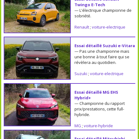
Twingo E-Tech
— L'électrique championne de
sobriété.
Renault
;
voiture-electrique
Essai détaillé Suzuki e-Vitara
— Pas une championne mais
une bonne à tout faire qui se
révèlera au quotidien.
Suzuki
;
voiture-electrique
Essai détaillé MG EHS
Hybrid+
— Championne du rapport
prix/prestations, cette full-
hybride.
MG
;
voiture-hybride
Essai détaillé Mitsubishi