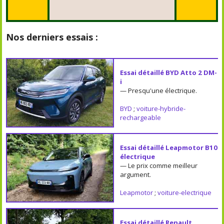
Nos derniers essais :
Essai détaillé BYD Atto 2 DM-
i
— Presqu'une électrique.
BYD
;
voiture-hybride-
rechargeable
Essai détaillé Leapmotor B10
électrique
— Le prix comme meilleur
argument.
Leapmotor
;
voiture-electrique
Essai détaillé Renault