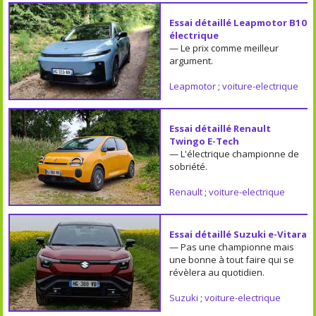
Essai détaillé Leapmotor B10
électrique
— Le prix comme meilleur
argument.
Leapmotor
;
voiture-electrique
Essai détaillé Renault
Twingo E-Tech
— L'électrique championne de
sobriété.
Renault
;
voiture-electrique
Essai détaillé Suzuki e-Vitara
— Pas une championne mais
une bonne à tout faire qui se
révèlera au quotidien.
Suzuki
;
voiture-electrique