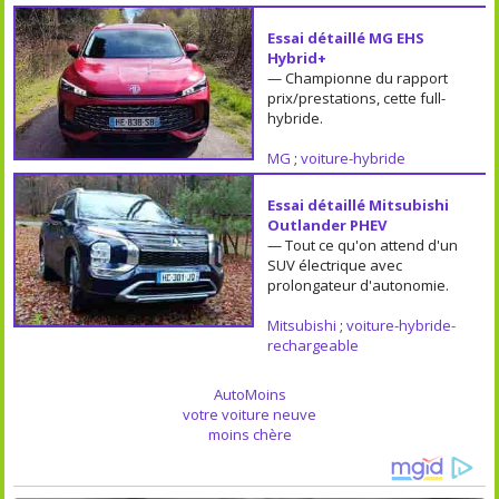
Essai détaillé MG EHS
Hybrid+
— Championne du rapport
prix/prestations, cette full-
hybride.
MG
;
voiture-hybride
Essai détaillé Mitsubishi
Outlander PHEV
— Tout ce qu'on attend d'un
SUV électrique avec
prolongateur d'autonomie.
Mitsubishi
;
voiture-hybride-
rechargeable
AutoMoins
votre voiture neuve
moins chère