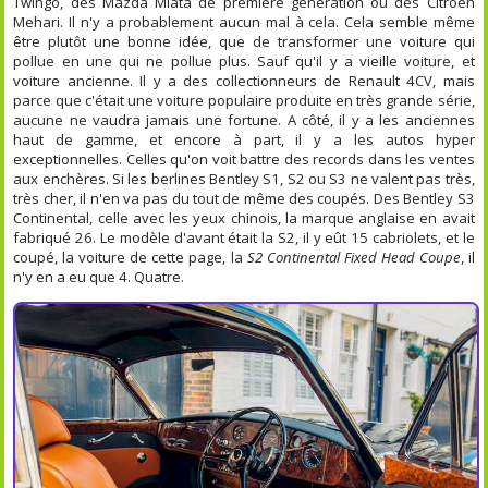
Twingo, des Mazda Miata de première génération ou des Citroën
Mehari. Il n'y a probablement aucun mal à cela. Cela semble même
être plutôt une bonne idée, que de transformer une voiture qui
pollue en une qui ne pollue plus. Sauf qu'il y a vieille voiture, et
voiture ancienne. Il y a des collectionneurs de Renault 4CV, mais
parce que c'était une voiture populaire produite en très grande série,
aucune ne vaudra jamais une fortune. A côté, il y a les anciennes
haut de gamme, et encore à part, il y a les autos hyper
exceptionnelles. Celles qu'on voit battre des records dans les ventes
aux enchères. Si les berlines Bentley S1, S2 ou S3 ne valent pas très,
très cher, il n'en va pas du tout de même des coupés. Des Bentley S3
Continental, celle avec les yeux chinois, la marque anglaise en avait
fabriqué 26. Le modèle d'avant était la S2, il y eût 15 cabriolets, et le
coupé, la voiture de cette page, la
S2 Continental Fixed Head Coupe
, il
n'y en a eu que 4. Quatre.