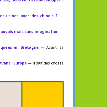
ouse, mais va t-il la développer ?
ses usines avec des chinois ?
—
 mauvais mais sans imagination
—
iquées en Bretagne
— Avant les
 avant l'Europe
— Il sait des choses