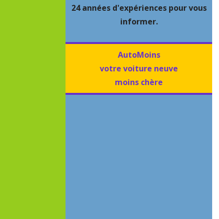
24 années d'expériences pour vous
informer.
AutoMoins
votre voiture neuve
moins chère