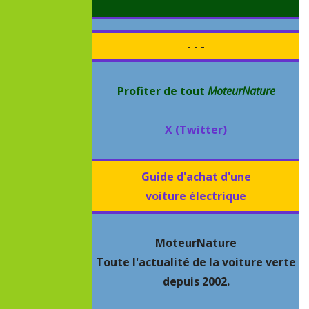
- - -
Profiter de tout
MoteurNature
X (Twitter)
Guide d'achat d'une
voiture électrique
MoteurNature
Toute l'actualité de la voiture verte
depuis 2002.