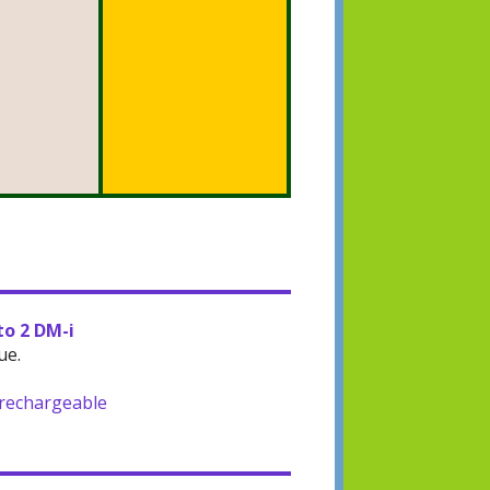
to 2 DM-i
ue.
-rechargeable