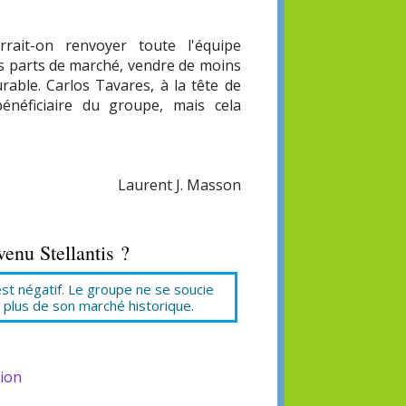
rait-on renvoyer toute l'équipe
des parts de marché, vendre de moins
able. Carlos Tavares, à la tête de
bénéficiaire du groupe, mais cela
Laurent J. Masson
enu Stellantis ?
est négatif. Le groupe ne se soucie
plus de son marché historique.
ion