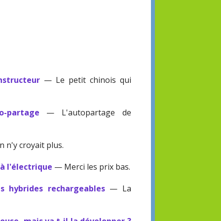
structeur
— Le petit chinois qui
o-partage
— L'autopartage de
 n'y croyait plus.
à l'électrique
— Merci les prix bas.
es hybrides rechargeables
— La