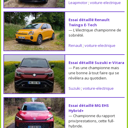
Leapmotor
;
voiture-electrique
Essai détaillé Renault
Twingo E-Tech
— L'électrique championne de
sobriété.
Renault
;
voiture-electrique
Essai détaillé Suzuki e-Vitara
— Pas une championne mais
une bonne à tout faire qui se
révèlera au quotidien.
Suzuki
;
voiture-electrique
Essai détaillé MG EHS
Hybrid+
— Championne du rapport
prix/prestations, cette full-
hybride.