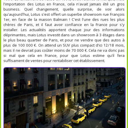
l'importation des Lotus en France, cela n'avait jamais été un gros
business. Quel changement, quelle surprise, de voir alors
qu'aujourd'hui, Lotus s'est offert un superbe showroom rue François
1er, en face de la maison Balmain ! C'est l'une des rues les plus
chères de Paris, et il faut avoir confiance en la France pour s'y
installer. Les actualités apportent chaque jour des informations
déprimantes, mais Lotus investit dans un showroom à 3 étages dans
le plus beau quartier de Paris, et pour ne vendre que des autos à
plus de 100 000 €. On attend un SUV plus compact d'ici 12/18 mois,
mais il ne devrait pas coûter moins de 70 000 €. Cela ne va donc pas
si mal que cela en France, pour que Lotus estime qu'il fera
suffisament de ventes pour rentabiliser cet établissement.