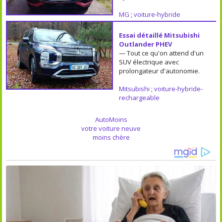
MG
;
voiture-hybride
Essai détaillé Mitsubishi
Outlander PHEV
— Tout ce qu'on attend d'un
SUV électrique avec
prolongateur d'autonomie.
Mitsubishi
;
voiture-hybride-
rechargeable
AutoMoins
votre voiture neuve
moins chère