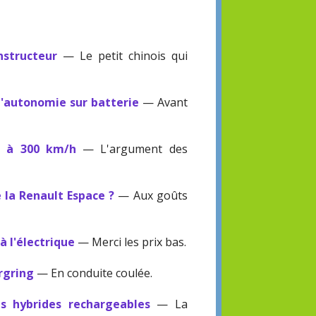
structeur
— Le petit chinois qui
'autonomie sur batterie
— Avant
s à 300 km/h
— L'argument des
la Renault Espace ?
— Aux goûts
à l'électrique
— Merci les prix bas.
rgring
— En conduite coulée.
es hybrides rechargeables
— La