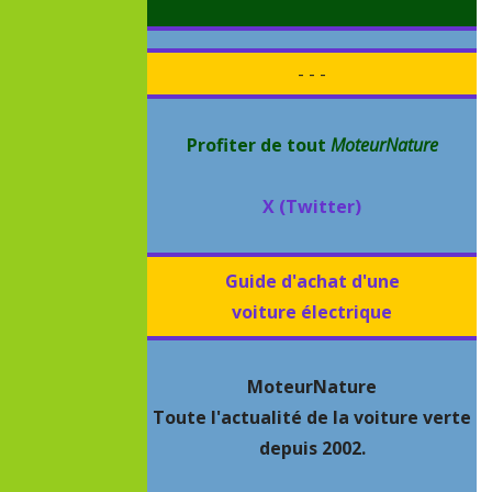
- - -
Profiter de tout
MoteurNature
X (Twitter)
Guide d'achat d'une
voiture électrique
MoteurNature
Toute l'actualité de la voiture verte
depuis 2002.