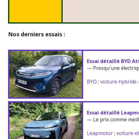
Nos derniers essais :
Essai détaillé BYD At
— Presqu'une électriq
BYD
;
voiture-hybride
Essai détaillé Leapm
— Le prix comme meil
Leapmotor
;
voiture-e