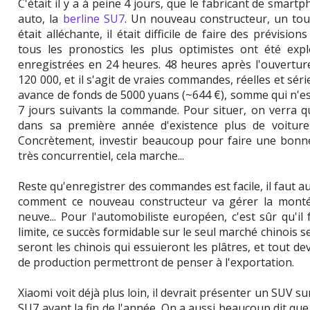
C'était il y a à peine 4 jours, que le fabricant de smar
auto, la
berline SU7
. Un nouveau constructeur, un tou
était alléchante, il était difficile de faire des prévisi
tous les pronostics les plus optimistes ont été ex
enregistrées en 24 heures. 48 heures après l'ouvertur
120 000, et il s'agit de vraies commandes, réelles et sér
avance de fonds de 5000 yuans (~644 €), somme qui n'e
7 jours suivants la commande. Pour situer, on verra 
dans sa première année d'existence plus de voitu
Concrètement, investir beaucoup pour faire une bonne 
très concurrentiel, cela marche...
Reste qu'enregistrer des commandes est facile, il faut au
comment ce nouveau constructeur va gérer la monté
neuve... Pour l'automobiliste européen, c'est sûr qu'il
limite, ce succès formidable sur le seul marché chinois ser
seront les chinois qui essuieront les plâtres, et tout de
de production permettront de penser à l'exportation.
Xiaomi voit déjà plus loin, il devrait présenter un SUV s
SU7 avant la fin de l'année. On a aussi beaucoup dit qu