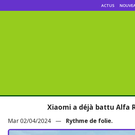
ACTUS
NOUVE
Xiaomi a déjà battu Alfa
Mar 02/04/2024 —
Rythme de folie.