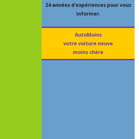
24 années d'expériences pour vous
informer.
AutoMoins
votre voiture neuve
moins chère