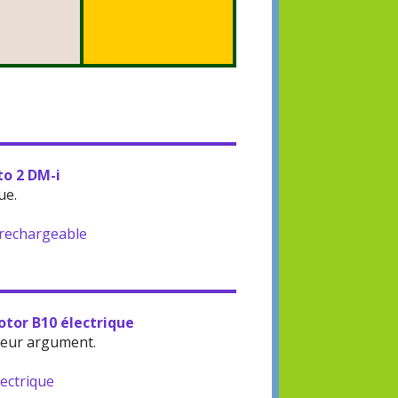
to 2 DM-i
ue.
-rechargeable
otor B10 électrique
leur argument.
lectrique