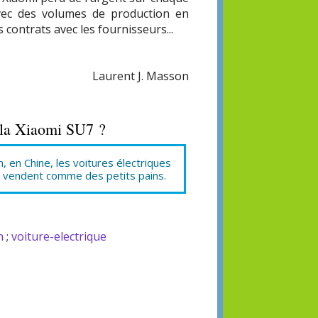
 Avec des volumes de production en
s contrats avec les fournisseurs...
Laurent J. Masson
e la Xiaomi SU7 ?
, en Chine, les voitures électriques
 vendent comme des petits pains.
n
;
voiture-electrique