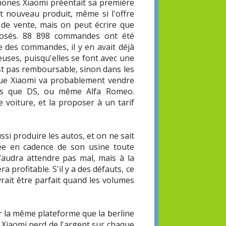
tphones Xiaomi préentait sa première
t nouveau produit, même si l'offre
ons de vente, mais on peut écrire que
plosés. 88 898 commandes ont été
e des commandes, il y en avait déjà
ieuses, puisqu'elles se font avec une
st pas remboursable, sinon dans les
que Xiaomi va probablement vendre
res que DS, ou même Alfa Romeo.
voiture, et la proposer à un tarif
ssi produire les autos, et on ne sait
e en cadence de son usine toute
 faudra attendre pas mal, mais à la
a profitable. S'il y a des défauts, ce
vrait être parfait quand les volumes
ur la même plateforme que la berline
e Xiaomi perd de l'argent sur chaque