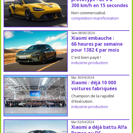
300 km/h en 15 secondes
Non commercialisé.
competition-manifestation
Sam 08/06/2024
Xiaomi embauche :
66 heures par semaine
pour 1382 € par mois
C'est bien payé !
industrie-production
Mar 30/04/2024
Xiaomi : déjà 10 000
voitures fabriquées
Champion de la rapidité
d'éxécution.
industrie-production
Mar 02/04/2024
Xiaomi a déjà battu Alfa