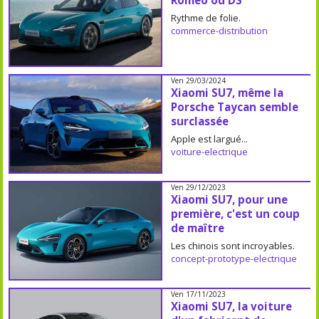
Romeo ou DS
Rythme de folie.
commerce-distribution
Ven 29/03/2024
Xiaomi SU7, même la
Porsche Taycan semble
surclassée
Apple est largué...
voiture-electrique
Ven 29/12/2023
Xiaomi SU7, pour une
première, c'est un coup
de maître
Les chinois sont incroyables.
concept-prototype-electrique
Ven 17/11/2023
Xiaomi SU7, la voiture