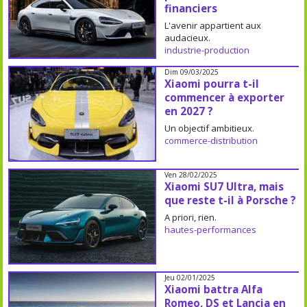
financiers
L'avenir appartient aux
audacieux.
industrie-production
Dim 09/03/2025
Xiaomi pourra t-il
commencer à exporter
en 2027 ?
Un objectif ambitieux.
commerce-distribution
Ven 28/02/2025
Xiaomi SU7 Ultra, mais
que reste t-il à Porsche ?
A priori, rien.
hautes-performances
Jeu 02/01/2025
Xiaomi battra Alfa
Romeo, DS et Lancia en