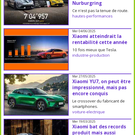
Nurburgring
Ce n'est pas la tenue de route.
hautes-performances
Mer 04/06/2025
Xiaomi atteindrait la
rentabilité cette année
10 fois mieux que Tesla.
industrie-production
Mar 27/05/2025
Xiaomi YU7, on peut être
impressionné, mais pas
encore conquis
Le crossover du fabricant de
smartphones.
voiture-electrique
Mer 19/03/2025
Xiaomi bat des records
produit mais aussi