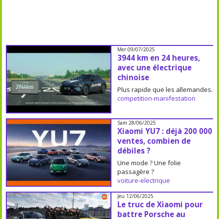
Mer 09/07/2025
3944 km en 24 heures,
avec une électrique
chinoise
Plus rapide que les allemandes.
competition-manifestation
Sam 28/06/2025
Xiaomi YU7 : déjà 200 000
ventes, combien de
débiles ?
Une mode ? Une folie
passagère ?
voiture-electrique
Jeu 12/06/2025
Le truc de Xiaomi pour
battre Porsche au