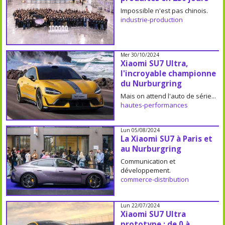
Impossible n'est pas chinois.
industrie-production
Mer 30/10/2024
Xiaomi SU7 Ultra,
l'incroyable championne
du Nurburgring
Mais on attend l'auto de série...
hautes-performances
Lun 05/08/2024
La Xiaomi SU7 à Paris et
au Nurburgring
Communication et
développement.
commerce-distribution
Lun 22/07/2024
Xiaomi SU7 Ultra
prototype : de 0 à