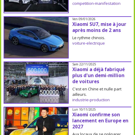
competition-manifestation
Ven 09/01/2026
Xiaomi SU7, mise à jour
après moins de 2 ans
Le rythme chinois.
voiture-electrique
Sam 22/11/2025
Xiaomi a déjà fabriqué
plus d'un demi-million
de voitures
C'est en Chine et nulle part
ailleurs.
industrie-production
Lun 10/11/2025
Xiaomi confirme son
lancement en Europe en
2027
Aux locaux de se préparer.