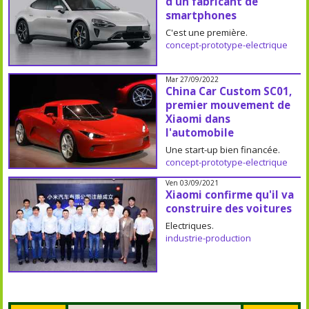
d'un fabricant de
smartphones
C'est une première.
concept-prototype-electrique
Mar 27/09/2022
China Car Custom SC01,
premier mouvement de
Xiaomi dans
l'automobile
Une start-up bien financée.
concept-prototype-electrique
Ven 03/09/2021
Xiaomi confirme qu'il va
construire des voitures
Electriques.
industrie-production