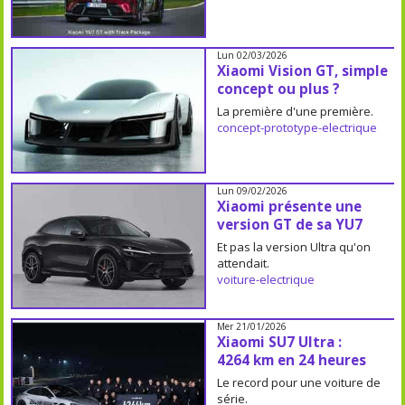
Lun 02/03/2026
Xiaomi Vision GT, simple
concept ou plus ?
La première d'une première.
concept-prototype-electrique
Lun 09/02/2026
Xiaomi présente une
version GT de sa YU7
Et pas la version Ultra qu'on
attendait.
voiture-electrique
Mer 21/01/2026
Xiaomi SU7 Ultra :
4264 km en 24 heures
Le record pour une voiture de
série.