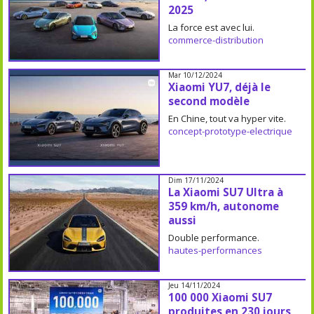
2025
La force est avec lui.
commerce-distribution
Mar 10/12/2024
Xiaomi YU7, déjà le
second modèle
En Chine, tout va hyper vite.
concept-prototype-electrique
Dim 17/11/2024
La Xiaomi SU7 Ultra à
359 km/h, autonome
aussi
Double performance.
hautes-performances
Jeu 14/11/2024
100 000 Xiaomi SU7
produites en 230 jours