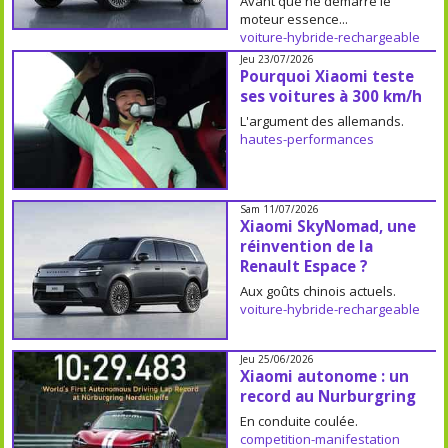
Avant que ne démarre le
moteur essence...
voiture-hybride-rechargeable
Jeu 23/07/2026
Pourquoi Xiaomi teste
ses voitures à 300 km/h
L'argument des allemands.
hautes-performances
Sam 11/07/2026
Xiaomi SkyNomad, une
réinvention de la
Renault Espace ?
Aux goûts chinois actuels.
voiture-hybride-rechargeable
Jeu 25/06/2026
Xiaomi autonome : un
record au Nurburgring
En conduite coulée.
competition-manifestation