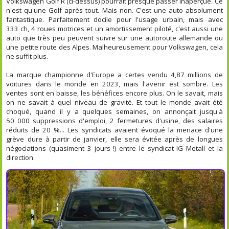
Volkswagen Golf R (ci-dessus) pourrait presque passer inaperçue. Ce
n'est qu'une Golf après tout. Mais non. C'est une auto absolument
fantastique. Parfaitement docile pour l'usage urbain, mais avec
333 ch, 4 roues motrices et un amortissement piloté, c'est aussi une
auto que très peu peuvent suivre sur une autoroute allemande ou
une petite route des Alpes. Malheureusement pour Volkswagen, cela
ne suffit plus.
La marque championne d'Europe a certes vendu 4,87 millions de
voitures dans le monde en 2023, mais l'avenir est sombre. Les
ventes sont en baisse, les bénéfices encore plus. On le savait, mais
on ne savait à quel niveau de gravité. Et tout le monde avait été
choqué, quand il y a quelques semaines, on annonçait jusqu'à
50 000 suppressions d'emploi, 2 fermetures d'usine, des salaires
réduits de 20 %... Les syndicats avaient évoqué la menace d'une
grève dure à partir de janvier, elle sera évitée après de longues
négociations (quasiment 3 jours !) entre le syndicat IG Metall et la
direction.