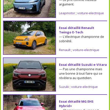
argument.
Leapmotor
;
voiture-electrique
Essai détaillé Renault
Twingo E-Tech
— L'électrique championne de
sobriété.
Renault
;
voiture-electrique
Essai détaillé Suzuki e-Vitara
— Pas une championne mais
une bonne à tout faire qui se
révèlera au quotidien.
Suzuki
;
voiture-electrique
Essai détaillé MG EHS
Hybrid+