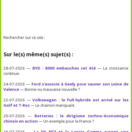
Rechercher sur ce site :
Sur le(s) même(s) sujet(s) :
28-07-2026 —
BYD : 8000 embauches cet été
— La croissance
continue.
24-07-2026 —
Ford s'associe à Geely pour sauver son usine de
Valence
— Bonne ou mauvaise nouvelle ?
22-07-2026 —
Volkswagen : le full-hybride est arrivé sur les
Golf et T-Roc
— Le chainon manquant.
20-07-2026 —
Batteries : le dirigisme techno-économique
chinois en action
— Un exemple pour la France ?
16-07-2026 —
La DS N°7 et la Lancia Gamma auront une