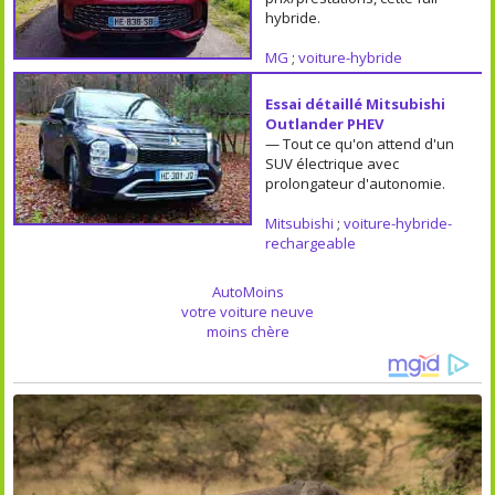
hybride.
MG
;
voiture-hybride
Essai détaillé Mitsubishi
Outlander PHEV
— Tout ce qu'on attend d'un
SUV électrique avec
prolongateur d'autonomie.
Mitsubishi
;
voiture-hybride-
rechargeable
AutoMoins
votre voiture neuve
moins chère