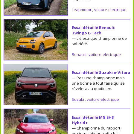
Leapmotor
;
voiture-electrique
Essai détaillé Renault
Twingo E-Tech
— L'électrique championne de
sobriété.
Renault
;
voiture-electrique
Essai détaillé Suzuki e-Vitara
— Pas une championne mais
une bonne à tout faire qui se
révèlera au quotidien.
Suzuki
;
voiture-electrique
Essai détaillé MG EHS
Hybrid+
— Championne du rapport
prix/prestations, cette full-