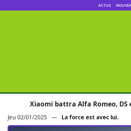
ACTUS
NOUVE
Xiaomi battra Alfa Romeo, DS 
Jeu 02/01/2025 —
La force est avec lui.