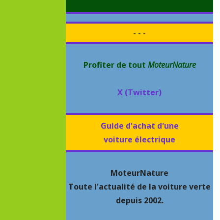
- - -
Profiter de tout
MoteurNature
X (Twitter)
Guide d'achat d'une
voiture électrique
MoteurNature
Toute l'actualité de la voiture verte
depuis 2002.