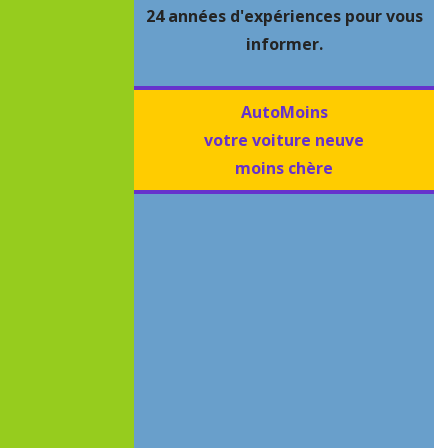
24 années d'expériences pour vous
informer.
AutoMoins
votre voiture neuve
moins chère