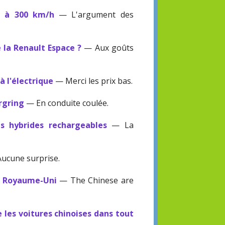
s à 300 km/h
— L'argument des
la Renault Espace ?
— Aux goûts
à l'électrique
— Merci les prix bas.
rgring
— En conduite coulée.
es hybrides rechargeables
— La
ucune surprise.
au Royaume-Uni
— The Chinese are
 les voitures chinoises dans tout