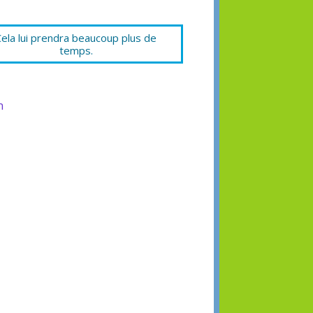
Cela lui prendra beaucoup plus de
temps.
n