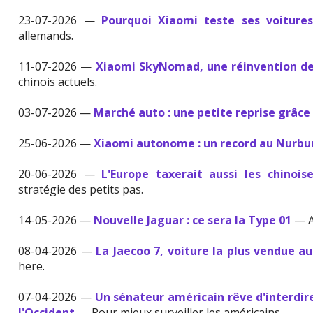
23-07-2026 —
Pourquoi Xiaomi teste ses voiture
allemands.
11-07-2026 —
Xiaomi SkyNomad, une réinvention de 
chinois actuels.
03-07-2026 —
Marché auto : une petite reprise grâce 
25-06-2026 —
Xiaomi autonome : un record au Nurbu
20-06-2026 —
L'Europe taxerait aussi les chinois
stratégie des petits pas.
14-05-2026 —
Nouvelle Jaguar : ce sera la Type 01
— A
08-04-2026 —
La Jaecoo 7, voiture la plus vendue 
here.
07-04-2026 —
Un sénateur américain rêve d'interdire
l'Occident
— Pour mieux surveiller les américains.