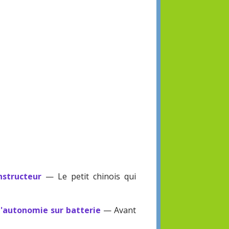
structeur
— Le petit chinois qui
'autonomie sur batterie
— Avant