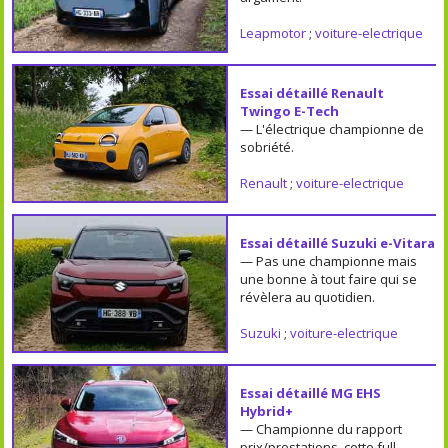
Leapmotor
;
voiture-electrique
Essai détaillé Renault
Twingo E-Tech
— L'électrique championne de
sobriété.
Renault
;
voiture-electrique
Essai détaillé Suzuki e-Vitara
— Pas une championne mais
une bonne à tout faire qui se
révèlera au quotidien.
Suzuki
;
voiture-electrique
Essai détaillé MG EHS
Hybrid+
— Championne du rapport
prix/prestations, cette full-