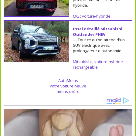
hybride.
MG
;
voiture-hybride
Essai détaillé Mitsubishi
Outlander PHEV
— Tout ce qu'on attend d'un
SUV électrique avec
prolongateur d'autonomie.
Mitsubishi
;
voiture-hybride-
rechargeable
AutoMoins
votre voiture neuve
moins chère