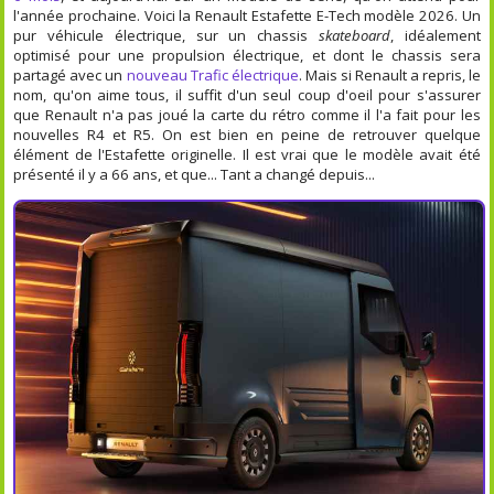
l'année prochaine. Voici la Renault Estafette E-Tech modèle 2026. Un
pur véhicule électrique, sur un chassis
skateboard
, idéalement
optimisé pour une propulsion électrique, et dont le chassis sera
partagé avec un
nouveau Trafic électrique
. Mais si Renault a repris, le
nom, qu'on aime tous, il suffit d'un seul coup d'oeil pour s'assurer
que Renault n'a pas joué la carte du rétro comme il l'a fait pour les
nouvelles R4 et R5. On est bien en peine de retrouver quelque
élément de l'Estafette originelle. Il est vrai que le modèle avait été
présenté il y a 66 ans, et que... Tant a changé depuis...