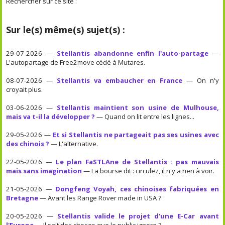
Rechercher sur ce site :
Sur le(s) même(s) sujet(s) :
29-07-2026 —
Stellantis abandonne enfin l'auto-partage
—
L'autopartage de Free2move cédé à Mutares.
08-07-2026 —
Stellantis va embaucher en France
— On n'y
croyait plus.
03-06-2026 —
Stellantis maintient son usine de Mulhouse,
mais va t-il la développer ?
— Quand on lit entre les lignes...
29-05-2026 —
Et si Stellantis ne partageait pas ses usines avec
des chinois ?
— L'alternative.
22-05-2026 —
Le plan FaSTLAne de Stellantis : pas mauvais
mais sans imagination
— La bourse dit : circulez, il n'y a rien à voir.
21-05-2026 —
Dongfeng Voyah, ces chinoises fabriquées en
Bretagne
— Avant les Range Rover made in USA ?
20-05-2026 —
Stellantis valide le projet d'une E-Car avant
l'Europe
— Il sait des choses que le public ignore ?