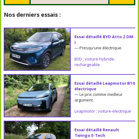
Nos derniers essais :
Essai détaillé BYD Atto 2 DM-
i
— Presqu'une électrique.
BYD
;
voiture-hybride-
rechargeable
Essai détaillé Leapmotor B10
électrique
— Le prix comme meilleur
argument.
Leapmotor
;
voiture-electrique
Essai détaillé Renault
Twingo E-Tech