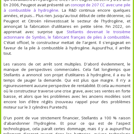
En 2006, Peugeot avait présenté un
concept de 207 CC avec une pile
à combustible à hydrogène
. La R&D continua encore quelques
années, et puis... Plus rien. Jusqu'au tout début de cette décennie, où
Peugeot et Citroën réinvestissait le secteur de l'hydrogène, et
annonçait la fabrication d'utilitaires en petite série. Fin 2022, on
apprenait avec surprise que
Stellantis devenait le troisième
actionnaire de Symbio, le fabricant français de piles à combustible
.
C'était officiel, le constructeur mettait de l'argent. Il s'engageait en
faveur de la pile à combustible à hydrogène. Aujourd'hui, il arrête
tout.
Les raisons de cet arrêt sont multiples. D'abord évidemment, le
manque de perspectives commerciales. Cela fait longtemps que
Stellantis a annoncé son projet d'utilitaires à hydrogène, il a eu le
temps de jauger la demande. Qui est plus que maigre. Il n'y a
rigoureusement aucune perspective de rentabilité. Et cela au moment
où le constructeur traverse une crise grave, avec ses ventes en forte
baisse, et alors que les problèmes avec les anciens modèles sont
encore loin d'être réglés (nouveau rappel pour des problèmes
moteur sur le 3 cylindres Puretech).
D'un point de vue strictement financier, Stellantis a 100 % raison
d'abandonner l'hydrogène. Et pour ce qui est de l'aspect
technologique, cela paraît certes dommage, mais il y a aujourd'hui
tellement d'argent investi dans les batteries, qu'une technologie