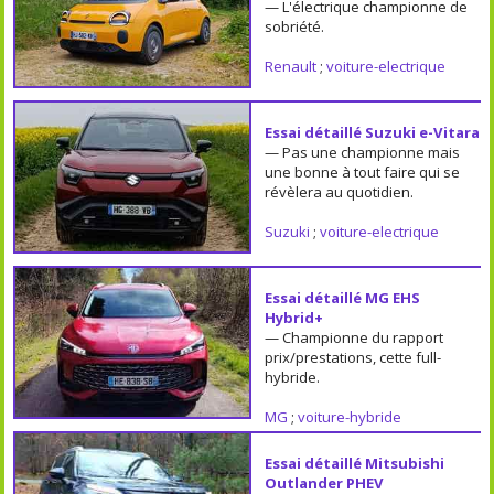
— L'électrique championne de
sobriété.
Renault
;
voiture-electrique
Essai détaillé Suzuki e-Vitara
— Pas une championne mais
une bonne à tout faire qui se
révèlera au quotidien.
Suzuki
;
voiture-electrique
Essai détaillé MG EHS
Hybrid+
— Championne du rapport
prix/prestations, cette full-
hybride.
MG
;
voiture-hybride
Essai détaillé Mitsubishi
Outlander PHEV