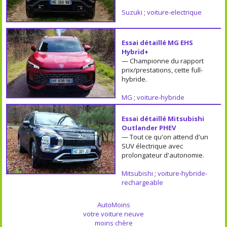
Suzuki
;
voiture-electrique
Essai détaillé MG EHS
Hybrid+
— Championne du rapport
prix/prestations, cette full-
hybride.
MG
;
voiture-hybride
Essai détaillé Mitsubishi
Outlander PHEV
— Tout ce qu'on attend d'un
SUV électrique avec
prolongateur d'autonomie.
Mitsubishi
;
voiture-hybride-
rechargeable
AutoMoins
votre voiture neuve
moins chère