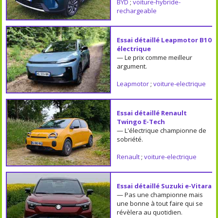
BYD
;
voiture-hybride-
rechargeable
Essai détaillé Leapmotor B10
électrique
— Le prix comme meilleur
argument.
Leapmotor
;
voiture-electrique
Essai détaillé Renault
Twingo E-Tech
— L'électrique championne de
sobriété.
Renault
;
voiture-electrique
Essai détaillé Suzuki e-Vitara
— Pas une championne mais
une bonne à tout faire qui se
révèlera au quotidien.