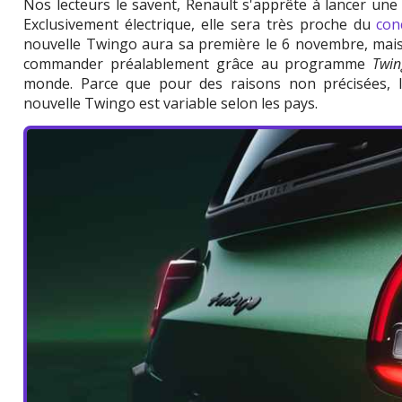
Nos lecteurs le savent, Renault s'apprête à lancer un
Exclusivement électrique, elle sera très proche du
con
nouvelle Twingo aura sa première le 6 novembre, mais p
commander préalablement grâce au programme
Twin
monde. Parce que pour des raisons non précisées, l
nouvelle Twingo est variable selon les pays.