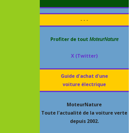
- - -
Profiter de tout
MoteurNature
X (Twitter)
Guide d'achat d'une
voiture électrique
MoteurNature
Toute l'actualité de la voiture verte
depuis 2002.