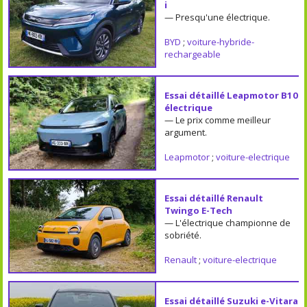
i
— Presqu'une électrique.
BYD
;
voiture-hybride-
rechargeable
Essai détaillé Leapmotor B10
électrique
— Le prix comme meilleur
argument.
Leapmotor
;
voiture-electrique
Essai détaillé Renault
Twingo E-Tech
— L'électrique championne de
sobriété.
Renault
;
voiture-electrique
Essai détaillé Suzuki e-Vitara