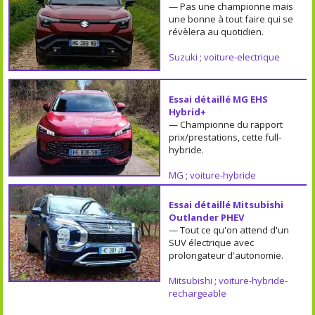
— Pas une championne mais
une bonne à tout faire qui se
révèlera au quotidien.
Suzuki
;
voiture-electrique
Essai détaillé MG EHS
Hybrid+
— Championne du rapport
prix/prestations, cette full-
hybride.
MG
;
voiture-hybride
Essai détaillé Mitsubishi
Outlander PHEV
— Tout ce qu'on attend d'un
SUV électrique avec
prolongateur d'autonomie.
Mitsubishi
;
voiture-hybride-
rechargeable